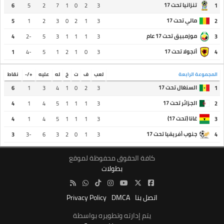
تنزانيا تحت 17
6
5
2
7
1
0
2
3
1
مالي تحت 17
5
1
2
3
0
2
1
3
2
موزمبيق تحت 17 عام
4
-2
5
3
1
1
1
3
3
أنجولا تحت 17
1
-4
5
1
2
1
0
3
4
المجموعة الرابعة
لعب
ف
ت
خ
له
عليه
+/-
نقاط
السنغال تحت 17
6
1
3
4
1
0
2
3
1
الجزائر تحت 17
4
1
4
5
1
1
1
3
2
غانا (تحت 17)
4
1
4
5
1
1
1
3
3
جنوب أفريقيا تحت 17
3
-3
6
3
2
0
1
3
4
كافة الحقوق محفوظة لموقع
بطولات
اتصل بنا
DMCA
Privacy Policy
يتم إدارته وتطويره بواسطة