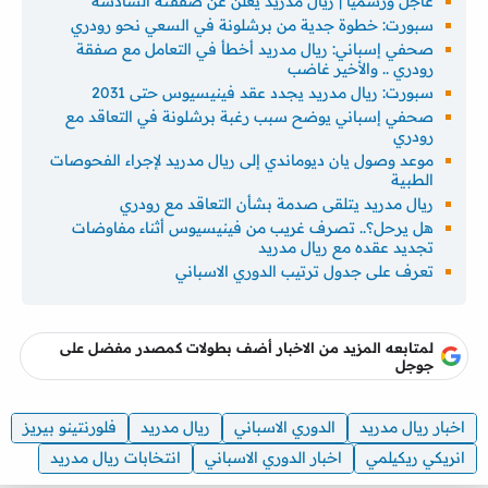
عاجل ورسميًا | ريال مدريد يعلن عن صفقته السادسة
سبورت: خطوة جدية من برشلونة في السعي نحو رودري
صحفي إسباني: ريال مدريد أخطأ في التعامل مع صفقة
رودري .. والأخير غاضب
سبورت: ريال مدريد يجدد عقد فينيسيوس حتى 2031
صحفي إسباني يوضح سبب رغبة برشلونة في التعاقد مع
رودري
موعد وصول يان ديوماندي إلى ريال مدريد لإجراء الفحوصات
الطبية
ريال مدريد يتلقى صدمة بشأن التعاقد مع رودري
هل يرحل؟.. تصرف غريب من فينيسيوس أثناء مفاوضات
تجديد عقده مع ريال مدريد
تعرف على جدول ترتيب الدوري الاسباني
لمتابعه المزيد من الاخبار أضف بطولات كمصدر مفضل على
جوجل
اخبار ريال مدريد
الدوري الاسباني
ريال مدريد
فلورنتينو بيريز
انريكي ريكيلمي
اخبار الدوري الاسباني
انتخابات ريال مدريد