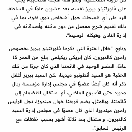
على فلورنتينو بيريز نفسه، بعد عشرين عامًا في السلطة،
الرد على أي تلميحات حول أشخاص ذوي نفوذ، بما في
ذلك تقديم شرح مفصل عن دور عائلته وأصدقائه في
إدارة النادي وهيكله الوسيط''.
وتابع: ''خلال الفترة التي ذكرها فلورنتينو بيريز بخصوص
رامون كالديرون، كان إنريكي ريكيلمي يبلغ من العمر 15
عامًا، العضو الوحيد في قائمتنا الذي كان جزءًا من تلك
الحقبة هو السيد أنطونيو ميدينا، لكن السيد بيريز أغفل
ذكر أنه كان أيضًا عضوًا في مجلس إدارة مؤسسة ريال
مدريد حتى الأسبوع الماضي، ثم استقال للانضمام إلى
قائمتنا، وبالمثل، يضم فريقنا خوان ميندوزا، نجل الرئيس
رامون ميندوزا، الذي كان عضوًا في مجلس إدارة السيد
كالديرون، واستقال بعد ثلاثة أشهر بسبب خلافات مع
الرئيس السابق''.