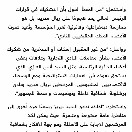
واستكمل: ''من الخطأ القول بأن التشكيك في قرارات
الرئيس الحالي يعد هجومًا على ريال مدريد، بل هو
ممارسة ديمقراطية وقانونية تعزز المؤسسة وتُعيد صوت
الأعضاء، الملاك الحقيقيين للنادي''.
وواصل: ''من غير المقبول إسكات أو السخرية من شكوك
الأعضاء بشأن معاملات النادي التجارية وعلاقات بعض
أعضاء الدائرة الرئاسية، مثل السيد أنس العازي، الذي
يستحق نفوذه في العمليات الاستراتيجية ومع الوسطاء
الاقتصاديين المشبوهين، المرتبطين بريال مدريد ونادي
برشلونة، شفافية كاملة وتوضيحات واضحة للجمهور''.
واستطرد: ''لذلك، ندعو السيد بيريز رسميًا مرة أخرى إلى
مناظرة عامة مفتوحة ومتلفزة، حيث يمكن لكلا
المرشحين الإجابة على الأسئلة ومواجهة الأفكار بشفافية