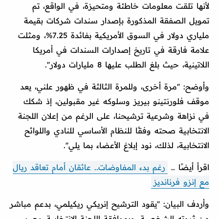
لأنها تلقت معلومات خاطئة ومتحيزة، في الواقع، تم
تمويل الصفقة المذكورة بإصدار سندات شركات بقيمة
ملياري دولار في السوق الأمريكية بفائدة 7.25%، ومثلت
علامة فارقة في تاريخ إصدارات السندات في أمريكا
اللاتينية، حيث بلغ الطلب عليها 8 مليارات دولار''.
وأوضح: ''مرة أخرى، وللمرة الثالثة في ظهور علني، يعد
موقف فلورنتينو بيريز وسلوكه غير مقبولين، إذ شكك
في نزاهة وشرعية ترشيحنا، على الرغم من إعلان اللجنة
الانتخابية صحته وفقًا للنظام الأساسي للنادي واللوائح
الانتخابية، لذلك، نود إبلاغ الأعضاء بما يلي''.
اقرأ أيضًا ..
رغم بدء المفاوضات.. عائقان أمام تعاقد ريال
مع إنزو فرنانديز
وأردف البيان: ''يقود الترشيح إنريكي ريكيلمي، بدعم مباشر
من ثروته الشخصية، وبموافقة اللجنة الانتخابية، يجب