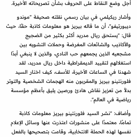
أجل وضع النقاط على الحروف بشأن تصريحاته الأخيرة.
وأشار ريكيلمي في بيان رسمي نقلته صحيفة ''موندو
ديبورتيفو''، أن ما قاله بيريز هو معلومات كاذبة حقًا، حيث
قال: ''يستحق ريال مدريد أكثر بكثير من الضجيج
والأكاذيب والشائعات المغرضة وحملات التشويه بين
مشجعيه الذين يجمعهم حب النادي، والذين لا ينبغي أبدًا
استغلالهم لتقييد الديمقراطية داخل ريال مدريد، لقد
شهدنا في الساعات الأخيرة، للأسف، كيف اختار السيد
فلورنتينو بيريز والمقربون منه الهجمات الشخصية والتوتر
بدلاً من تعزيز نقاش هادئ ورصين يليق بأعظم مؤسسة
رياضية في العالم''.
وأضاف: ''نشر السيد فلورنتينو بيريز معلومات كاذبة
تمامًا، معتمدًا على منشورات اعتذرت عنها وسائل الإعلام
نفسها لهذه الحملة الانتخابية، وقامت بتصحيحها بالفعل