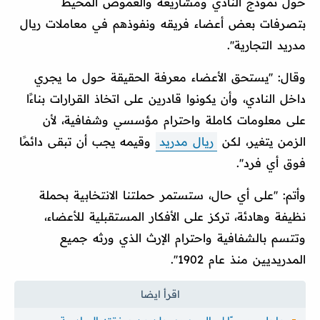
حول نموذج النادي ومشاريعه والغموض المحيط
بتصرفات بعض أعضاء فريقه ونفوذهم في معاملات ريال
مدريد التجارية''.
وقال: ''يستحق الأعضاء معرفة الحقيقة حول ما يجري
داخل النادي، وأن يكونوا قادرين على اتخاذ القرارات بناءًا
على معلومات كاملة واحترام مؤسسي وشفافية، لأن
الزمن يتغير، لكن
ريال مدريد
وقيمه يجب أن تبقى دائمًا
فوق أي فرد''.
وأتم: ''على أي حال، ستستمر حملتنا الانتخابية بحملة
نظيفة وهادئة، تركز على الأفكار المستقبلية للأعضاء،
وتتسم بالشفافية واحترام الإرث الذي ورثه جميع
المدريديين منذ عام 1902''.