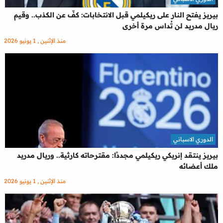
بيريز يفتح النار على ريكيلمي قبل الانتخابات: كفّ عن الكذب.. وقيم
ريال مدريد لن تُداس مرة أخرى
منذ الإثنين , 1 يونيو 2026
الدوري الاسباني
بيريز ينتقد إنريكي ريكيلمي مجددًا: مقترحاته كارثية.. وريال مدريد
ملك أعضائه
منذ الإثنين , 1 يونيو 2026