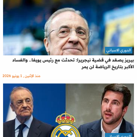
الدوري الاسباني
بيريز يصعّد في قضية نيجريرا: تحدثت مع رئيس يويفا.. والفساد
الأكبر بتاريخ الرياضة لن يمر
منذ الإثنين , 1 يونيو 2026
الدوري الاسباني