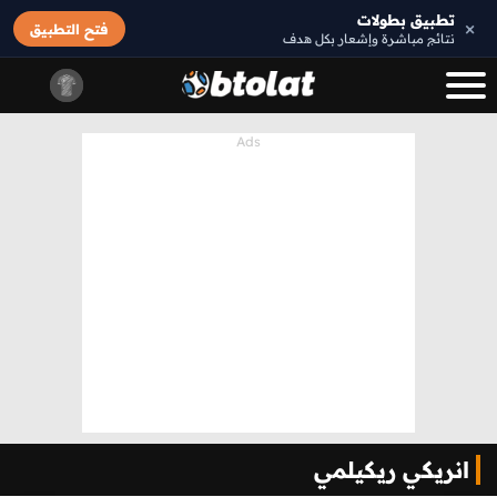
تطبيق بطولات
×
فتح التطبيق
نتائج مباشرة وإشعار بكل هدف
انريكي ريكيلمي