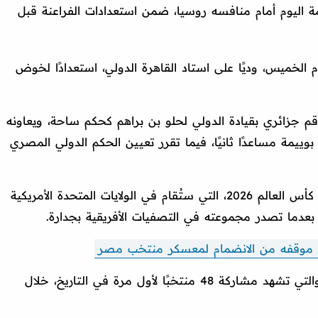
اليوم أمام منافسه روسيا، ضمن استعدادات الفراعنة قبل
 الخميس، وديًا على استاد القاهرة الدولي، استعدادًا لخوض
قم جزائري بقيادة الدولي لحلو بن براهم كحكم ساحة، ويعاونه
وييمة مساعدًا ثانيًا، فيما تقرر تعيين الحكم الدولي المصري
ونجح منتخب مصر في التأهل إلى نهائيات كأس العالم 2026، التي ستُقام في الولايات المتحدة الأمريكية
 بعدما تصدر مجموعته في التصفيات الأفريقية بجدارة.
 موقفه من الانضمام لمعسكر منتخب مصر
وتنطلق النسخة الجديدة من كأس العالم، والتي تشهد مشاركة 48 منتخبًا لأول مرة في التاريخ، خلال