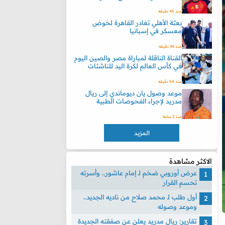
منذ 45 دقيقه
بعثة الأهلي تغادر القاهرة لخوض
معسكر في إسبانيا
منذ 46 دقيقه
القناة الناقلة لمباراة مصر والصين اليوم
في كأس العالم لكرة اليد للناشئات
منذ 54 دقيقه
موعد وصول يان ديوماندي إلى ريال
مدريد لإجراء الفحوصات الطبية
منذ 2 ساعة
المزيد
الاكثر مشاهدة
عرض أوروبي ضخم لـ إمام عاشور.. وأسرته
تحسم القرار
أول طلب لـ محمد صلاح من ناديه الجديد..
وموعد وصوله
تقارير: ريال مدريد يعلن عن صفقته الجديدة