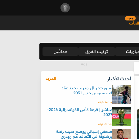
جديد
قعات
باريات
ترتيب الفرق
هدافين
المزيد
أحدث الأخبار
سبورت: ريال مدريد يجدد عقد
فينيسيوس حتى 2031
منذ 14 دقيقه
مباشر | قرعة كأس الكونفدرالية 2026-
2027
منذ 31 دقيقه
صحفي إسباني يوضح سبب رغبة
برشلونة في التعاقد مع رودري