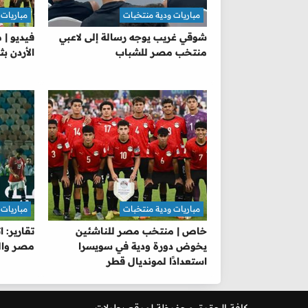
مباريات ودية منتخبات
مباريات 
شوقي غريب يوجه رسالة إلى لاعبي
فيديو |
منتخب مصر للشباب
الأردن بث
مباريات ودية منتخبات
مباريات 
خاص | منتخب مصر للناشئين
تقارير: ا
يخوض دورة ودية في سويسرا
مصر وال
استعدادًا لمونديال قطر
كافة الحقوق محفوظة لموقع
بطولات