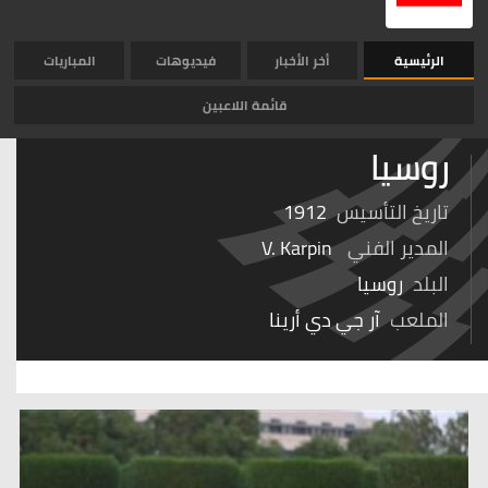
الرئيسية
أخر الأخبار
فيديوهات
المباريات
قائمة اللاعبين
روسيا
تاريخ التأسيس
1912
المدير الفني
V. Karpin
البلد
روسيا
الملعب
آر جي دي أرينا