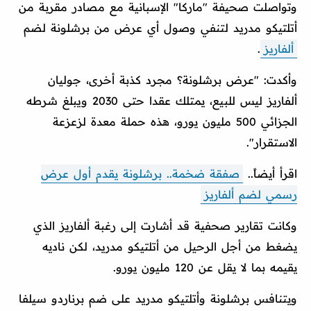
وتواصلت صحيفة "ماركا" الإسبانية مع مصادر مقربة من
أتلتيكو مدريد لتنفي وصول أي عرض من برشلونة لضم
ألفاريز
.
وأكدت: "عرض برشلونة؟ مجرد كذبة أخرى، جوليان
ألفاريز ليس للبيع، يمتلك عقدا حتى 2030 ويبلغ شرطه
الجزائي 500 مليون يورو، هذه حملة معدة لزعزعة
الاستقرار".
اقرأ أيضاً..
صفقة ضخمة.. برشلونة يقدم أول عرض
رسمي لضم ألفاريز
وكانت تقارير صحفية قد أشارت إلى رغبة ألفاريز الذي
يضغط من أجل الرحيل من أتلتيكو مدريد، لكن ناديه
يقيمه بما لا يقل عن 120 مليون يورو.
ويتنافس برشلونة وأتلتيكو مدريد على ضم برناردو سيلفا