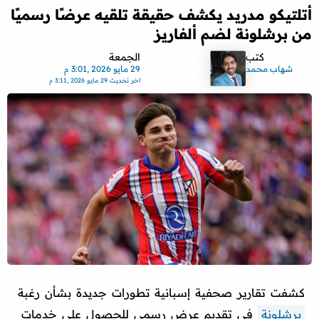
أتلتيكو مدريد يكشف حقيقة تلقيه عرضًا رسميًا
من برشلونة لضم ألفاريز
كتب
الجمعة
شهاب محمد
29 مايو 2026 ,3:01 م
اخر تحديث
29 مايو 2026 ,3:11 م
كشفت تقارير صحفية إسبانية تطورات جديدة بشأن رغبة
برشلونة
في تقديم عرض رسمي للحصول على خدمات