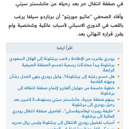
في صفقة انتقال حر بعد رحيله عن مانشستر سيتي.
وأفاد الصحفي "ماتيو موريتو" أن برناردو سيلفا يرغب
باللعب في الدوري الاسباني لأسباب عائلية وشخصية ولم
يقرر قراره النهائي بعد.
رودري يقترب من الإطاحة بـ لاعب برشلونة إلى الهلال السعودي
برشلونة يبدأ محادثات رسمية لحسم الصفقة الصيفية
الرابعة.
هل حسم رغبته إلى برشلونة؟.. وكيل رودري ينهي الجدل بشأن
وجهته القادمة
خطوة حاسمة من جوليان ألفاريز لإتمام صفقة انتقاله إلى
برشلونة
بينهم صفقة عربية.. مانشستر سيتي يستهدف 3 لاعبين بعد
رحيل رودري إلى برشلونة
"خليفة روبرت ليفاندوفسكي".. تفاصيل صفقة انتقال رودري
المالية إلى برشلونة
أسباب تفضيل رودري الانتقال إلى برشلونة وليس ريال مدريد
رسميًا .. إلغاء ودية برشلونة في المغرب