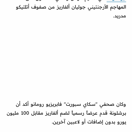
المهاجم الأرجنتيني جوليان ألفاريز من صفوف أتلتيكو
مدريد.
وكان صحفي "سكاي سبورت" فابريزيو رومانو أكد أن
برشلونة قدم عرضاً رسمياً لضم ألفاريز مقابل 100 مليون
يورو بدون إضافات أو لاعبين آخرين.