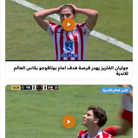
جوليان الفاريز يهدر فرصة هدف امام بوتافوجو بكاس العالم
للاندية
كأس العالم للأندية