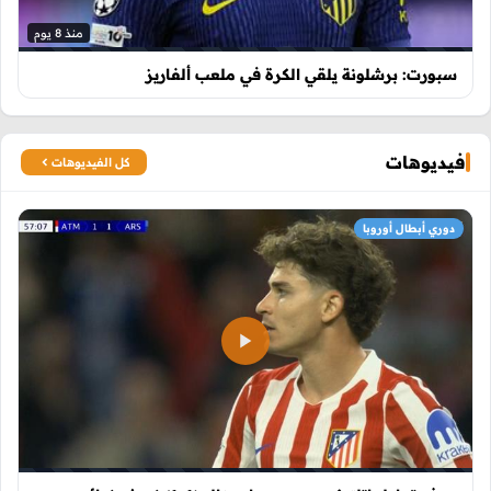
منذ 8 يوم
سبورت: برشلونة يلقي الكرة في ملعب ألفاريز
فيديوهات
كل الفيديوهات
دوري أبطال أوروبا