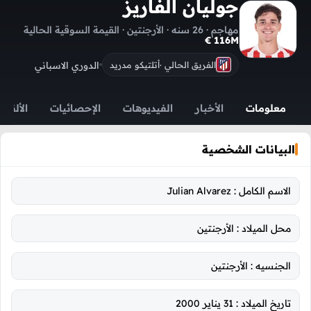
جوليان ألفاريز
مهاجم · 26 سنه · الأرجنتين · القيمة السوقية الحالية
116M €
الدوري الاسباني
الفريق الحالي ·
أتلتيكو مدريد
معلومات
الأخبار
الفيديوهات
الإحصائيات
الألقاب
البيانات الشخصية
الاسم الكامل :
Julian Alvarez
محل الميلاد :
الأرجنتين
الجنسيه :
الأرجنتين
تاريخ الميلاد :
31 يناير 2000