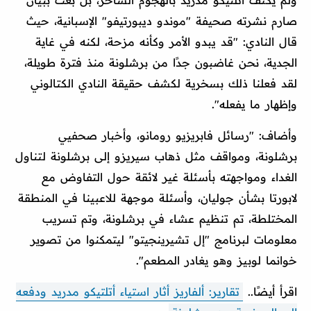
صارم نشرته صحيفة "موندو ديبورتيفو" الإسبانية، حيث
قال النادي: "قد يبدو الأمر وكأنه مزحة، لكنه في غاية
الجدية، نحن غاضبون جدًا من برشلونة منذ فترة طويلة،
لقد فعلنا ذلك بسخرية لكشف حقيقة النادي الكتالوني
وإظهار ما يفعله".
وأضاف: "رسائل فابريزيو رومانو، وأخبار صحفيي
برشلونة، ومواقف مثل ذهاب سيريزو إلى برشلونة لتناول
الغداء ومواجهته بأسئلة غير لائقة حول التفاوض مع
لابورتا بشأن جوليان، وأسئلة موجهة للاعبينا في المنطقة
المختلطة، تم تنظيم عشاء في برشلونة، وتم تسريب
معلومات لبرنامج "إل تشيرينجيتو" ليتمكنوا من تصوير
خوانما لوبيز وهو يغادر المطعم".
اقرأ أيضًا..
تقارير: ألفاريز أثار استياء أتلتيكو مدريد ودفعه