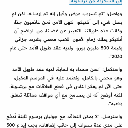
إلى السخرية من برشلونة
وواصل: "تم تسريب عرض وقيل إنه تم إرساله، لكن لم
يصل شيء إلى أتلتيكو، انتهى الأمر، نحن غاضبون جدًا،
وكانت هذه طريقتنا للتعبير عن غضبنا، من الواضح أن
أتلتيكو يملك زمام الأمور، اللاعب محمي بشرط جزائي
بقيمة 500 مليون يورو، ولديه عقد طويل الأمد حتى عام
2030".
واستكمل: "نحن سعداء به للغاية، لديه عقد طويل الأمد
وهو محمي بالكامل، ونعتمد عليه في الموسم المقبل،
حتى الآن لم يفكر النادي في قطع العلاقات مع برشلونة،
لكنه أوضح أنه لن يتسامح مع أي مواقف مماثلة تتعلق
بلاعبه".
واسترسل: "لا يمكن التعاقد مع جوليان برسوم ثابتة تُدفع
على مدى عدة سنوات إلى جانب إضافات، يجب إيداع 500