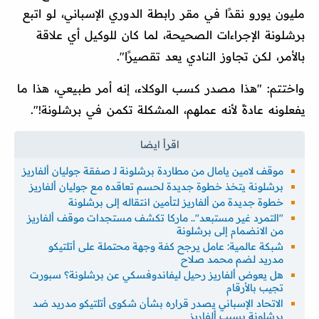
مليون يورو نقدًا في مقر رابطة الدوري الإسباني، لو اتبع
برشلونة الإجراءات الصحيحة، لما كان للوكيل أي علاقة
بالأمر، لكن تجاوز النادي يعد تقصيرًا".
واختتم: "هذا مصدر كسب الوكلاء، إنه أمر طبيعي، هذا ما
يفعلونه عادةً لأنه عملهم، المشكلة تكمن في برشلونة!".
موقف لامين يامال من مطاردة برشلونة لـ صفقة جوليان ألفاريز
برشلونة يتخذ خطوة جديدة لحسم تعاقده مع جوليان ألفاريز
خطوة جديدة من ألفاريز لتأمين انتقاله إلى برشلونة
"التمرد غير مستبعد".. ماركا تكشف مستجدات موقف ألفاريز
من الانضمام إلى برشلونة
شبكة عالمية: عامل يرجح كفة وجهة محتملة على أتلتيكو
مدريد لضم محمد صلاح
هل يعوض ألفاريز رحيل ليفاندوفسكي عن برشلونة؟ سبورت
تجيب بالأرقام
الاتحاد الإسباني يصدر قراره بشأن شكوى أتلتيكو مدريد ضد
برشلونة بسبب ألفاريز