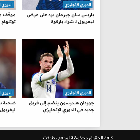
الدوري الإنجليزي
الدوري ا
باريس سان جيرمان يرد على عرض
موقف ما
ليفربول لـ شراء باركولا
توتنهام
الدوري الإنجليزي
الدوري ا
جوردان هندرسون ينضم إلى فريق
ضحية بار
جديد في الدوري الإنجليزي
ليفربول 
كافة الحقوق محفوظة لموقع
بطولات