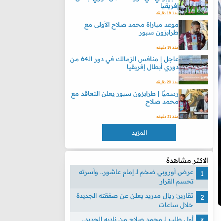
إفريقيا
منذ 18 دقيقه
موعد مباراة محمد صلاح الأولى مع
طرابزون سبور
منذ 19 دقيقه
عاجل | منافس الزمالك في دور الـ64 من
دوري أبطال إفريقيا
منذ 20 دقيقه
رسميًا | طرابزون سبور يعلن التعاقد مع
محمد صلاح
منذ 31 دقيقه
المزيد
الاكثر مشاهدة
عرض أوروبي ضخم لـ إمام عاشور.. وأسرته
تحسم القرار
تقارير: ريال مدريد يعلن عن صفقته الجديدة
خلال ساعات
أول طلب لـ محمد صلاح من ناديه الجديد..