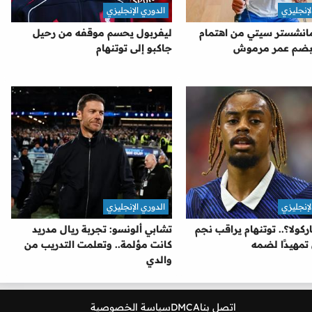
لإنجليزي
الدوري الإنجليزي
نشستر سيتي من اهتمام
ليفربول يحسم موقفه من رحيل
 بضم عمر مرموش
جاكبو إلى توتنهام
لإنجليزي
الدوري الإنجليزي
كولا؟.. توتنهام يراقب نجم
تشابي ألونسو: تجربة ريال مدريد
تمهيدًا لضمه
كانت مؤلمة.. وتعلمت التدريب من
والدي
اتصل بنا
DMCA
سياسة الخصوصية