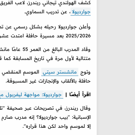
كشف الهولندي تيجاني ريندرز، لاعب الفري
جوارديولا
، عن تدريب السماوي.
وأعلن جوارديولا رحيله بشكل رسمي عن ت
2025/2026 بعد مسيرة حافلة امتدت عشر سنوات مليئة بالألقاب والإنجازات.
متتالية لأول مرة في تاريخ المسابقة كما قا
وتوج
مانشستر سيتي
الموسم المنقضي بلق
حافلة بالألقاب والإنجازات غير المسبوقة.
اقرأ أيضًا |
جوارديولا: مواجهة ليفربول م
وقال ريندرز، في تصريحات عبر صحيفة "تليج
الإسبانية: "بيب جوارديولا؟ إنه مدرب صار
إلا لموسم واحد لكن هذا قراره".