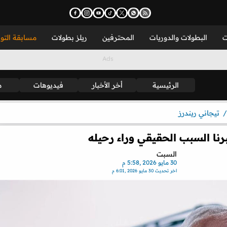
ت
البطولات والدوريات
المحترفين
ريلز بطولات
مسابقة التو
الرئيسية
أخر الأخبار
فيديوهات
م
تيجاني ريندرز
رنا السبب الحقيقي وراء رحيله
السبت
30 مايو 2026 ,5:58 م
اخر تحديث
30 مايو 2026 ,6:01 م