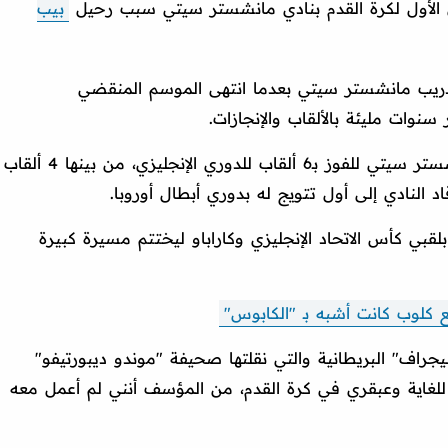
ق الأول لكرة القدم بنادي مانشستر سيتي سبب رحيل
بيب
دريب مانشستر سيتي بعدما انتهى الموسم المنقضي
وقاد المدرب البالغ من العمر 55 عامًا مانشستر سيتي للفوز بـ6 ألقاب للدوري الإنجليزي، من بينها 4 ألقاب
د النادي إلى أول تتويج له بدوري أبطال أوروبا.
بي كأس الاتحاد الإنجليزي وكاراباو ليختتم مسيرة كبيرة
ع كلوب كانت أشبه بـ "الكابوس"
راف" البريطانية والتي نقلتها صحيفة "موندو ديبورتيفو"
م للغاية وعبقري في كرة القدم، من المؤسف أنني لم أعمل معه