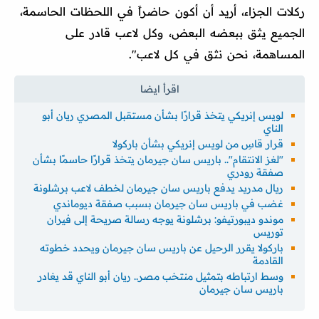
ركلات الجزاء، أريد أن أكون حاضراً في اللحظات الحاسمة،
الجميع يثق ببعضه البعض، وكل لاعب قادر على
المساهمة، نحن نثق في كل لاعب".
لويس إنريكي يتخذ قرارًا بشأن مستقبل المصري ريان أبو
الناي
قرار قاسِ من لويس إنريكي بشأن باركولا
"لغز الانتقام".. باريس سان جيرمان يتخذ قرارًا حاسمًا بشأن
صفقة رودري
ريال مدريد يدفع باريس سان جيرمان لخطف لاعب برشلونة
غضب في باريس سان جيرمان بسبب صفقة ديوماندي
موندو ديبورتيفو: برشلونة يوجه رسالة صريحة إلى فيران
توريس
باركولا يقرر الرحيل عن باريس سان جيرمان ويحدد خطوته
القادمة
وسط ارتباطه بتمثيل منتخب مصر.. ريان أبو الناي قد يغادر
باريس سان جيرمان