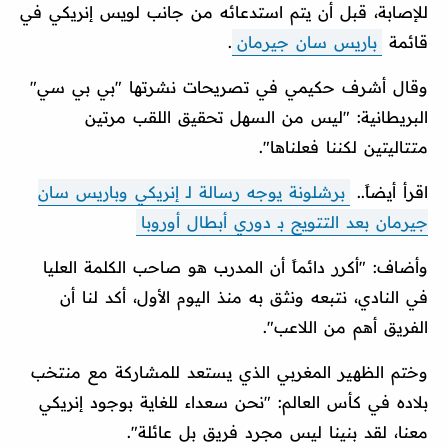
للإصابة، قبل أن يتم استدعائه من جانب لويس إنريكي في
قائمة
باريس سان جيرمان
.
وقال أشرف حكيمي في تصريحات نشرتها "بي بي سي"
البريطانية: "ليس من السهل تحقيق اللقب مرتين
متتاليتين لكننا فعلناها".
اقرأ أيضاً..
برشلونة يوجه رسالة لـ إنريكي وباريس سان
جيرمان بعد التتويج بـ دوري أبطال أوروبا
وأضاف: "أكرر دائماً أن المدرب هو صاحب الكلمة العليا
في النادي، نتبعه ونثق به منذ اليوم الأول، أكد لنا أن
الفريق أهم من اللاعب".
وختم الظهير المغربي الذي يستعد للمشاركة مع منتخب
بلاده في كأس العالم: "نحن سعداء للغاية بوجود إنريكي
معنا، لقد بنينا ليس مجرد فريق بل عائلة".