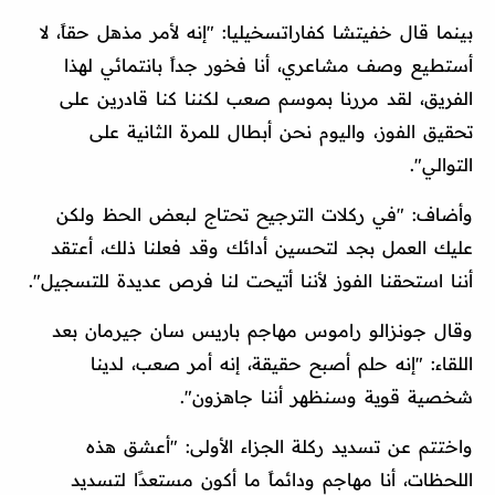
بينما قال خفيتشا كفاراتسخيليا: "إنه لأمر مذهل حقاً، لا
أستطيع وصف مشاعري، أنا فخور جداً بانتمائي لهذا
الفريق، لقد مررنا بموسم صعب لكننا كنا قادرين على
تحقيق الفوز، واليوم نحن أبطال للمرة الثانية على
التوالي".
وأضاف: "في ركلات الترجيح تحتاج لبعض الحظ ولكن
عليك العمل بجد لتحسين أدائك وقد فعلنا ذلك، أعتقد
أننا استحقنا الفوز لأننا أتيحت لنا فرص عديدة للتسجيل".
وقال جونزالو راموس مهاجم باريس سان جيرمان بعد
اللقاء: "إنه حلم أصبح حقيقة، إنه أمر صعب، لدينا
شخصية قوية وسنظهر أننا جاهزون".
واختتم عن تسديد ركلة الجزاء الأولى: "أعشق هذه
اللحظات، أنا مهاجم ودائماً ما أكون مستعدًا لتسديد