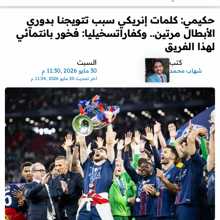
حكيمي: كلمات إنريكي سبب تتويجنا بدوري
الأبطال مرتين.. وكفاراتسخيليا: فخور بانتمائي
لهذا الفريق
كتب
السبت
شهاب محمد
30 مايو 2026 ,11:30 م
اخر تحديث
30 مايو 2026 ,11:34 م