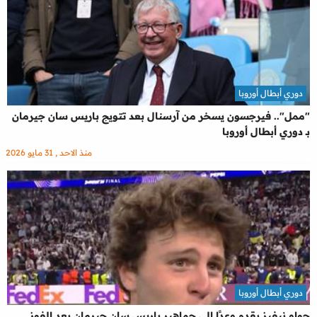
دوري أبطال أوروبا
"ممل".. فيرجسون يسخر من آرسنال بعد تتويج باريس سان جيرمان
بـ دوري أبطال أوروبا
منذ الاحد , 31 مايو 2026
دوري أبطال أوروبا
جواو نيفيز يقدم وعدًا إلى جماهير باريس سان جيرمان بعد الفوز