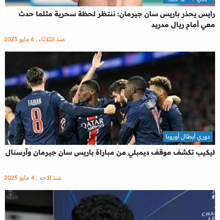
رايس يحذر باريس سان جيرمان: ننتظر لحظة سحرية مثلما حدث
معي أمام ريال مدريد
منذ الثلاثاء , 6 مايو 2025
دوري أبطال أوروبا
ليكيب تكشف موقف ديمبلي من مباراة باريس سان جيرمان وآرسنال
منذ الاحد , 4 مايو 2025