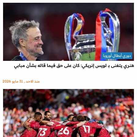
دوري أبطال أوروبا
هنري يتغنى بـ لويس إنريكي: كان على حق فيما قاله بشأن مبابي
منذ الاحد , 31 مايو 2026