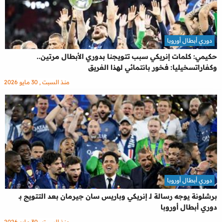
دوري أبطال أوروبا
حكيمي: كلمات إنريكي سبب تتويجنا بدوري الأبطال مرتين..
وكفاراتسخيليا: فخور بانتمائي لهذا الفريق
منذ السبت , 30 مايو 2026
دوري أبطال أوروبا
برشلونة يوجه رسالة لـ إنريكي وباريس سان جيرمان بعد التتويج بـ
دوري أبطال أوروبا
منذ السبت , 30 مايو 2026