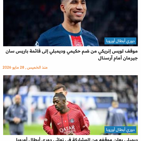
دوري أبطال أوروبا
موقف لويس إنريكي من ضم حكيمي وديمبلي إلى قائمة باريس سان
جيرمان أمام آرسنال
منذ الخميس , 28 مايو 2026
دوري أبطال أوروبا
ديمبلي يعلن موقفه من المشاركة في نهائي دوري أبطال أوروبا