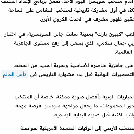
مام منتخب سويسرا، اليوم الأحد، ضمن برنامج الإعداد المكثف
استعدادًا لخوض منافسات كأس العالم 2026، في أول مشاركة تاريخية لمنتخب النشامى على الساحة
حقيق ظهور مشرف في الحدث الكروي الأبرز.
ملعب "كيبون بارك" بمدينة سانت جالن السويسرية، في اختبار
غربي جمال سلامي، الذي يسعى إلى رفع مستوى الجاهزية
العالمية.
على جاهزية عناصره الأساسية وتجربة العديد من الخطط
لتحضيرات النهائية قبل بدء مشواره التاريخي في
كأس العالم
المباريات الودية بأفضل صورة ممكنة، خاصة أن المنتخب
دور المجموعات، ما يجعل مواجهة سويسرا فرصة مهمة
انب الفنية قبل ضربة البداية الرسمية.
منتخب الأردني إلى الولايات المتحدة الأمريكية لمواصلة