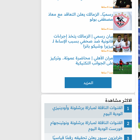
منذ 6 ساعة
رسميًا.. الزمالك يعلن التعاقد مع معاذ
مصطفى بولو
منذ 6 ساعة
بيان رسمي | الزمالك يتخذ إجراءات
قانونية ضد صحفي بسبب الإساءة لـ
بيزيرا وشيكو بانزا
منذ 6 ساعة
مران الأهلي | محاضرة عموتة.. وتركيز
على الجوانب التكتيكية
منذ 7 ساعة
المزيد
الاكثر مشاهدة
القنوات الناقلة لمباراة برشلونة وأودينيزي
الودية اليوم
القنوات الناقلة لمباراة برشلونة ونوتينجهام
فورست الودية اليوم
طرابزون سبور يعلن تحقيقه رقمًا قياسيًا