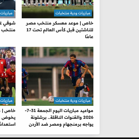
مباريات ودية منتخبات
مباريات 
خاص | موعد معسكر منتخب مصر
شوقي غر
للناشئين قبل كأس العالم تحت 17
منتخب م
عامًا
مباريات ودية منتخبات
مباريات 
مواعيد مباريات اليوم الجمعة 31-7-
خاص | م
2026 والقنوات الناقلة.. برشلونة
يخوض دو
يواجه برمنجهام ومصر ضد الأردن
استعدادً