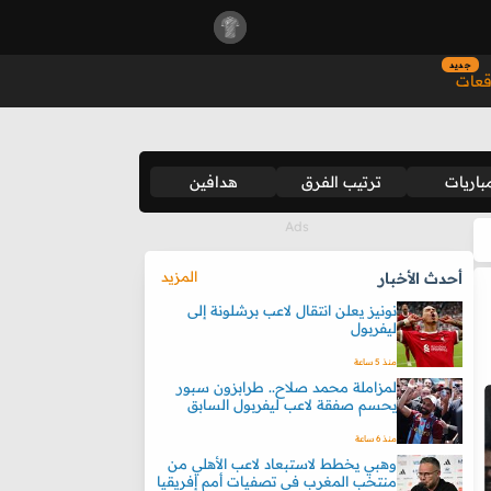
جديد
قعات
باريات
ترتيب الفرق
هدافين
المزيد
أحدث الأخبار
نونيز يعلن انتقال لاعب برشلونة إلى
ليفربول
منذ 5 ساعة
لمزاملة محمد صلاح.. طرابزون سبور
يحسم صفقة لاعب ليفربول السابق
منذ 6 ساعة
وهبي يخطط لاستبعاد لاعب الأهلي من
منتخب المغرب في تصفيات أمم إفريقيا