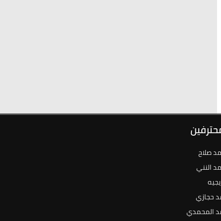
محترفين
د صلاح
د النني
يجيه
د حجازي
د المحمدي