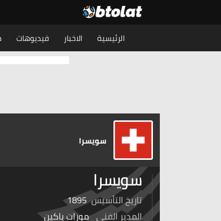
الرئيسية
الاخبار
فيديوهات
م
سويسرا
سويسرا
تاريخ التأسيس
1895
المدير الفني
مورات ياكين