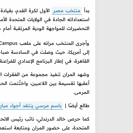
بدأ
منتخب مصر
الأول لكرة القدم، بقياد
استعداداته الجادة في الولايات المتحدة ال
التحضيرات للمواجهة الودية المرتقبة أمام منتخب البرا
إلى أمريكا، حيث وصلت في السادسة صباحًا ب
القاهرة، في إطار البرنامج الإعدادي للفراعن
وشهد المران تنفيذ مجموعة من الفقرات البدن
أعقبها تقسيمة بين اللاعبين، واختُتمت الح
المرمى.
طالع أيضًا |
باسم مرسي ينتقد أجواء مبار
كما حرص خالد الدرندلي، نائب رئيس الاتحا
المتحدة، على حضور المران ومتابعة استعداد