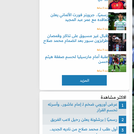
منذ 2 ساعة
رسميًا.. جرويتر فورت الألماني يعلن
تعاقده مع عمر عبد المجيد
منذ 2 ساعة
إقبال غير مسبوق على تذاكر وقمصان
طرابزون سبور بعد انضمام محمد صلاح
منذ 3 ساعة
عقبة أمام مارسيليا لحسم صفقة هيثم
حسن
منذ 3 ساعة
المزيد
الاكثر مشاهدة
عرض أوروبي ضخم لـ إمام عاشور.. وأسرته
تحسم القرار
رسميًا | برشلونة يعلن رحيل لاعب الفريق
أول طلب لـ محمد صلاح من ناديه الجديد..