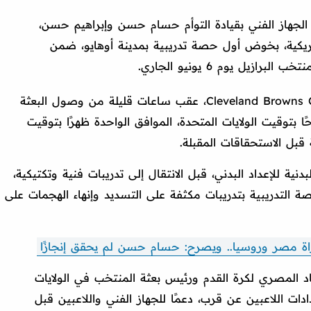
ة الجهاز الفني بقيادة التوأم حسام حسن وإبراهيم حسن،
أمريكية، بخوض أول حصة تدريبية بمدينة أوهايو، ضمن
زيل يوم 6 يونيو الجاري.
وأجرى المنتخب مرانه على ملعب Cleveland Browns Campus، عقب ساعات قليلة من وصول البعثة
توقيت الولايات المتحدة، الموافق الواحدة ظهرًا بتوقيت
ة قبل الاستحقاقات المقبلة.
ية للإعداد البدني، قبل الانتقال إلى تدريبات فنية وتكتيكية،
صة التدريبية بتدريبات مكثفة على التسديد وإنهاء الهجمات على
اة مصر وروسيا.. ويصرح: حسام حسن لم يحقق إنجازًا
د المصري لكرة القدم ورئيس بعثة المنتخب في الولايات
ات اللاعبين عن قرب، دعمًا للجهاز الفني واللاعبين قبل