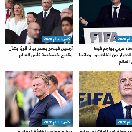
2026
كأس العالم 2026
اد عربي يهاجم فيفا:
آرسين فينجر يصدر بيانًا قويًا بشأن
بتزاز من إنفانتينو.. وعانينا
مقترح خصخصة كأس العالم
العالم
2026
كأس العالم 2026
ود حملة ضد إنفانتينو بسلاح
مرشح مفاجئ لخلافة كومان في