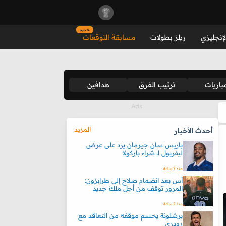
جديد
لإنجليزي
ريلز بطولات
مسابقة التوقعات
باريات
ترتيب الفرق
هدافين
المزيد
أحدث الأخبار
باريس سان جيرمان يرد على عرض
ليفربول لـ شراء باركولا
منذ 2 ساعة
آس بعد انضمام صلاح إلى طرابزون:
المرور توقف من أجل ملك جديد
منذ 2 ساعة
برشلونة يحسم موقفه من التعاقد مع
رودري