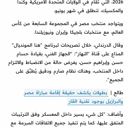
2026، التي تقام في الولايات المتحدة الأمريكية وكندا
والمكسيك، تنطلق في شهر يونيو.
ويتواجد منتخب مصر في المجموعة السابعة من كأس
العالم، مع منتخبات بلجيكا وإيران ونيوزيلندا.
وقال الدرندلي، خلال تصريحات لبرنامج "هنا المونديال"
المذاع على قناة "النهار": "الجهاز الفني، بقيادة حسام
حسن وإبراهيم حسن، يفرض حالة من الانضباط والالتزام
داخل المنتخب، وهناك نظام صارم ودقيق يُطبَّق على
الجميع".
طالع |
بطولات يكشف حقيقة إقامة مباراة مصر
والبرازيل بوجود تقنية الڤار
وأضاف: "كل شيء يسير داخل المعسكر وفق الترتيبات
المتفق عليها، كما يتم تنفيذ جميع الاتفاقات المبرمة مع