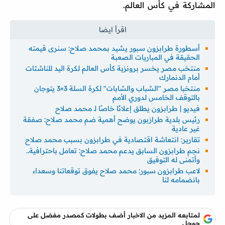
المشاركة في كأس العالم.
أسطورة طرابزون سبور يشيد بمحمد صلاح: سنرى قيمته
الحقيقة في المباريات الصعبة
منتخب مصر يخسر برونزية كأس العالم لكرة اليد للناشئات
أمام الدنمارك
منتخبا مصر "الشباب والشابات" لكرة السلة 3×3 يتوجان
بالتوقف الخامس لدوري الأمم
فيديو | طرابزون يطلق إعلانًا خاصًا لـ محمد صلاح
رئيس بلدية طرازبون يوضح أهمية ضم محمد صلاح: صفقة
غير عادية
تقارير: انتعاشة اقتصادية في طرابزون بسبب محمد صلاح
نجم طرابزون السابق يدعم محمد صلاح: تعامل باحترافية..
وأتمنى له التوفيق
لاعب طرابزون سبور: محمد صلاح يفوق توقعاتنا وسعداء
بانضمامه لنا
لمتابعه المزيد من الاخبار أضف بطولات كمصدر مفضل على
جوجل