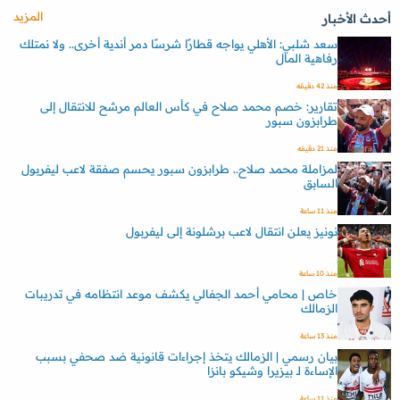
المزيد
أحدث الأخبار
سعد شلبي: الأهلي يواجه قطارًا شرسًا دمر أندية أخرى.. ولا نمتلك
رفاهية المال
منذ 42 دقيقه
تقارير: خصم محمد صلاح في كأس العالم مرشح للانتقال إلى
طرابزون سبور
منذ 21 دقيقه
لمزاملة محمد صلاح.. طرابزون سبور يحسم صفقة لاعب ليفربول
السابق
منذ 11 ساعة
نونيز يعلن انتقال لاعب برشلونة إلى ليفربول
منذ 10 ساعة
خاص | محامي أحمد الجفالي يكشف موعد انتظامه في تدريبات
الزمالك
منذ 13 ساعة
بيان رسمي | الزمالك يتخذ إجراءات قانونية ضد صحفي بسبب
الإساءة لـ بيزيرا وشيكو بانزا
منذ 11 ساعة