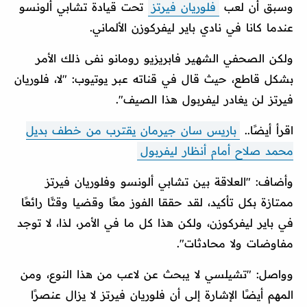
وسبق أن لعب
فلوريان فيرتز
تحت قيادة تشابي ألونسو
عندما كانا في نادي باير ليفركوزن الألماني.
ولكن الصحفي الشهير فابريزيو رومانو نفى ذلك الأمر
بشكل قاطع، حيث قال في قناته عبر يوتيوب: "لا، فلوريان
فيرتز لن يغادر ليفربول هذا الصيف".
اقرأ أيضًا..
باريس سان جيرمان يقترب من خطف بديل
محمد صلاح أمام أنظار ليفربول
وأضاف: "العلاقة بين تشابي ألونسو وفلوريان فيرتز
ممتازة بكل تأكيد، لقد حققا الفوز معًا وقضيا وقتًا رائعًا
في باير ليفركوزن، ولكن هذا كل ما في الأمر، لذا، لا توجد
مفاوضات ولا محادثات".
وواصل: "تشيلسي لا يبحث عن لاعب من هذا النوع، ومن
المهم أيضًا الإشارة إلى أن فلوريان فيرتز لا يزال عنصرًا