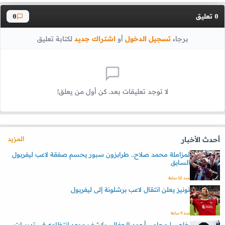
تعليق
0
0
برجاء
تسجيل الدخول
أو
اشتراك جديد
لكتابة تعليق
لا توجد تعليقات بعد. كن أول من يعلق!
المزيد
أحدث الأخبار
لمزاملة محمد صلاح.. طرابزون سبور يحسم صفقة لاعب ليفربول
السابق
منذ 10 ساعة
نونيز يعلن انتقال لاعب برشلونة إلى ليفربول
منذ 9 ساعة
خاص | محامي أحمد الجفالي يكشف موعد انتظامه في تدريبات