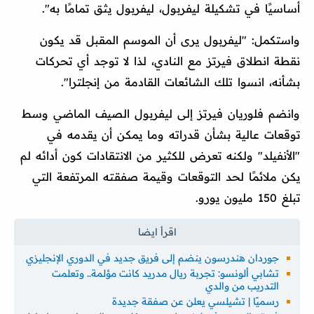
أساسيًا في تشكيلة ليفربول، ليفربول يثق تمامًا به".
واستكمل: "ليفربول يرى أن الموسم المقبل قد يكون
نقطة انطلاق فيرتز مع النادي، لذا لا توجد أي تحركات
بشأنه، انسوا تلك الشائعات القادمة من إنجلترا".
وانضم فلوريان فيرتز إلى ليفربول الصيف الماضي وسط
توقعات عالية بشأن قدراته وما يمكن أن يقدمه في
"الأنفيلد" ولكنه تعرض للكثير من الانتقادات كون أدائه لم
يكن ملائمًا لحد التوقعات وقيمة صفقته المرتفعة التي
تبلغ 150 مليون يورو.
جوردان هندرسون ينضم إلى فريق جديد في الدوري الإنجليزي
تشابي ألونسو: تجربة ريال مدريد كانت مؤلمة.. وتعلمت
التدريب من والدي
رسميًا | تشيلسي يعلن عن صفقة جديدة