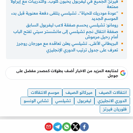
فيرتز: الجميع في ليفربول يحبون كلوب.. والتدريبات مع إيراولا
ممتعة
"عودة مودريك للحياة".. تشيلسي يتلقى دفعة معنوية قبل بدء
الموسم الجديد
رومانو: تشيلسي يحسم صفقة لاعب ليفربول السابق
صفقة انتقال نجم تشيلسي إلى مانشستر سيتي تفتح الباب
أمام رحيل مرموش
البريطاني الأغلى.. تشيلسي يعلن تعاقده مع مورجان روجرز
تعرف على جدول ترتيب الدوري الإنجليزي
لمتابعه المزيد من الاخبار أضف بطولات كمصدر مفضل على
جوجل
انتقالات الصيف
ميركاتو الصيف
موسم الانتقالات
الدوري الانجليزي
ليفربول
تشيلسي
تشابي الونسو
فلوريان فيرتز