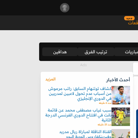
جديد
قعات
باريات
ترتيب الفرق
هدافين
المزيد
أحدث الأخبار
كشاف توتنهام السابق: راتب مرموش
من أسباب عدم تحول لاعبين لمدربين
في الدوري الإنجليزي
منذ 6 دقيقه
سبب غياب مصطفى محمد عن قائمة
نانت في افتتاح الدوري الفرنسي الدرجة
الثانية
منذ 23 دقيقه
القناة الناقلة لمباراة ريال مدريد
وفيرينكفاروس الودية اليوم