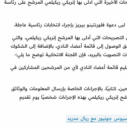
حات الأخيرة التي أدلى بها إنريكي ريكيلمي المرشح على رئاسة
بى دعوة فلورنتينو بيريز بإجراء انتخابات رئاسية عاجلة.
التصريحات التي أدلى بها المرشح إنريكي ريكيلمي، والتي
الوصول إلى قائمة أعضاء النادي، بالإضافة إلى الشكوك
التصويت بالبريد، فإن اللجنة الانتخابية توضح ما يلي:-
بتسليم قائمة أعضاء النادي لأي من المرشحين المشاركين في
ين، كتابيًا، بالإجراءات الخاصة بإرسال المعلومات والوثائق
مرشح إنريكي ريكيلمي بهذه الإجراءات شخصيًا يوم تقديم
سيوس جونيور مع ريال مدريد