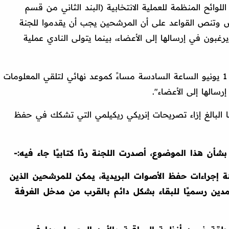
وائح المنظمة للعملية الانتخابية (البند الثاني من قسم
رض وتنص القواعد على أن المرشحين يجب أن يقدموا للجنة
 يرغبون في إرسالها إلى الأعضاء، بينما يتولى النادي عملية
وشدد: "حددت اللجنة الانتخابية يوم الاثنين 1 يونيو الساعة السادسة مساءً كموعد نهائي لتلقي المعلومات
سالها إلى الأعضاء".
ها البالغ إزاء تصريحات إنريكي ريكيلمي التي تشكك في حفظ
بشأن هذا الموضوع، أصدرت اللجنة ردًا كتابيًا جاء فيه:-
ة إجراءات حفظ الأصوات البريدية، يمكن للمرشحين الذين
مدين رسميًا للبقاء بشكل دائم بالقرب من مدخل الغرفة