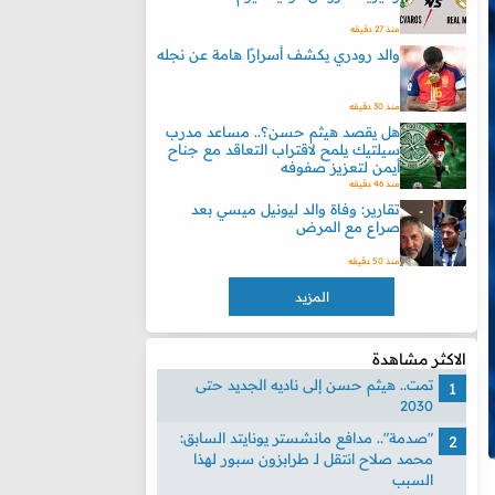
منذ 27 دقيقه
والد رودري يكشف أسرارًا هامة عن نجله
منذ 30 دقيقه
هل يقصد هيثم حسن؟.. مساعد مدرب
سيلتيك يلمح لاقتراب التعاقد مع جناح
أيمن لتعزيز صفوفه
منذ 46 دقيقه
تقارير: وفاة والد ليونيل ميسي بعد
صراع مع المرض
منذ 50 دقيقه
المزيد
الاكثر مشاهدة
تمت.. هيثم حسن إلى ناديه الجديد حتى
2030
"صدمة".. مدافع مانشستر يونايتد السابق:
محمد صلاح انتقل لـ طرابزون سبور لهذا
السبب