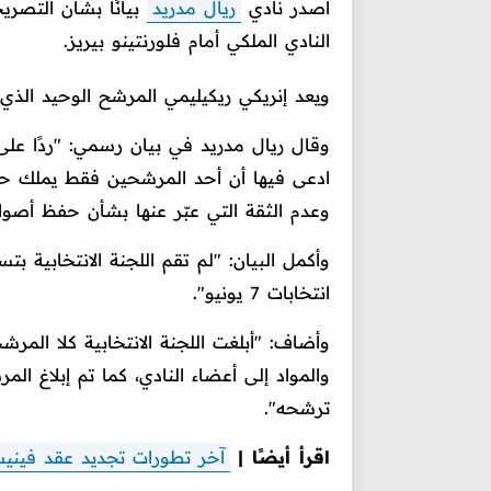
أصدر نادي
ريال مدريد
بيانًا بشأن التصري
النادي الملكي أمام فلورنتينو بيريز.
ويعد إنريكي ريكيليمي المرشح الوحيد الذي ل
وقال ريال مدريد في بيان رسمي: "ردًا على 
ادعى فيها أن أحد المرشحين فقط يملك حق 
وعدم الثقة التي عبّر عنها بشأن حفظ أصوات 
وأكمل البيان: "لم تقم اللجنة الانتخابية 
انتخابات 7 يونيو".
وأضاف: "أبلغت اللجنة الانتخابية كلا المرشح
والمواد إلى أعضاء النادي، كما تم إبلاغ ال
ترشحه".
اقرأ أيضًا |
آخر تطورات تجديد عقد فيني