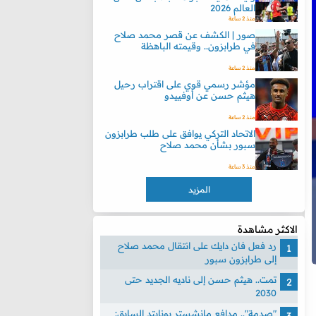
العالم 2026
منذ 2 ساعة
صور | الكشف عن قصر محمد صلاح
في طرابزون.. وقيمته الباهظة
منذ 2 ساعة
مؤشر رسمي قوي على اقتراب رحيل
هيثم حسن عن أوفييدو
منذ 2 ساعة
الاتحاد التركي يوافق على طلب طرابزون
سبور بشأن محمد صلاح
منذ 3 ساعة
المزيد
الاكثر مشاهدة
رد فعل فان دايك على انتقال محمد صلاح
إلى طرابزون سبور
تمت.. هيثم حسن إلى ناديه الجديد حتى
2030
"صدمة".. مدافع مانشستر يونايتد السابق: