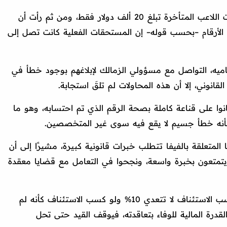
وتابع أن إدارة الزمالك اعتبرت أن مستحقات اللاعب المتأخرة تبلغ 20 ألف دولار فقط، ومن ثم رأت أن
كد الأرقام –بحسب قوله– إن المستحقات الفعلية كانت تصل إلى
اميه، التواصل مع مسؤولي الزمالك لإبلاغهم بوجود خطأ في
لقانوني، إلا أن هذه المحاولات لم تلقَ استجابة.
وا على قناعة كاملة بصحة الرقم الذي تم احتسابه، وهو ما
 بأنه خطأ جسيم لا يقع فيه سوى غير المتخصصين.
 المتعلقة بالفيفا تتطلب خبرات قانونية كبيرة، مشيرًا إلى أن
يتمتعون بخبرة واسعة، ونجحوا في التعامل مع قضايا معقدة
وتابع: "الزمالك في خطر وفرصته أنه يكسب الاستئناف لا تتعدي 10% ولو كسب الاستئناف كأنه لم
لقدرة المالية للوفاء بتعاقدته، فيوقف القيد حتى تحل