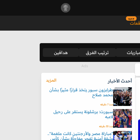
جديد
قعات
باريات
ترتيب الفرق
هدافين
المزيد
أحدث الأخبار
طرابزون سبور يتخذ قرارًا مثيرًا بشأن
محمد صلاح
منذ 7 دقيقه
سبورت: برشلونة يستقر على رحيل
لاعبه
منذ 33 دقيقه
"مباراة مصر والأرجنتين كانت ملغمة"..
وثيقة أمنية تفجر مفاجأة بشأن كأس