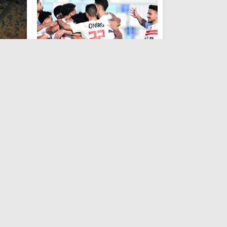
الدوري المصري
الدوري 
خاص | أزمة جديدة تضرب الزمالك
تشكيل ال
من المغرب.. التفاصيل تُكشف لأول
اليوم في
مرة
منذ الخميس , 9 أكتوبر 2025
الدوري المصري
الدوري 