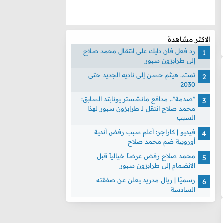
الاكثر مشاهدة
رد فعل فان دايك على انتقال محمد صلاح
إلى طرابزون سبور
تمت.. هيثم حسن إلى ناديه الجديد حتى
2030
"صدمة".. مدافع مانشستر يونايتد السابق:
محمد صلاح انتقل لـ طرابزون سبور لهذا
السبب
فيديو | كاراجر: أعلم سبب رفض أندية
أوروبية ضم محمد صلاح
محمد صلاح رفض عرضاً خيالياً قبل
الانضمام إلى طرابزون سبور
رسميًا | ريال مدريد يعلن عن صفقته
السادسة