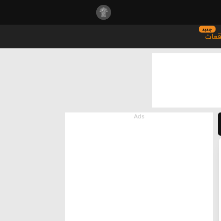
جديد
قعات