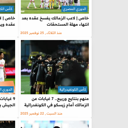
الدوري المصري
كأس الكو
خاص | لاعب الزمالك يفسخ عقده بعد
خاص | لا
انتهاء مهلة المستحقات
عقده ويرس
منذ الثلاثاء , 25 نوفمبر 2025
كأس الكونفيدرالية
الدوري 
منهم بنتايج وربيع.. 7 غيابات عن
9 غيابات
الزمالك أمام زيسكو في الكونفدرالية
الجيش بـ
منذ السبت , 22 نوفمبر 2025