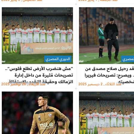
المصري
الدوري المصري
تقد رحيل صلاح مصدق عن
"مش هنضرب الأرض تطلع فلوس"..
. ويصرح: تصريحات فيريرا
تصريحات مُثيرة من داخل إدارة
خصيته
الزمالك وحقيقة التقدم بالاستقالة
منذ الثلاثاء , 2 ديسمبر 2025
منذ الأربعاء , 26 نوفمبر 2025