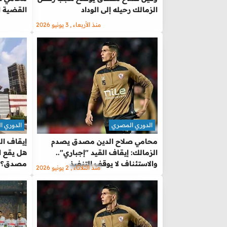
الزمالك رحيله إلى الوداد
القضية ا
منذ الأربعاء , 3 يونيو 2026
الدوري المصري
الدوري 
محامي صلاح الدين مصدق يصدم
إيقاف الق
الزمالك: إيقاف القيد "إجباري"..
هل يقع ا
والاستئناف لا يوقف التنفيذ
مصدق؟
منذ الثلاثاء , 2 يونيو 2026