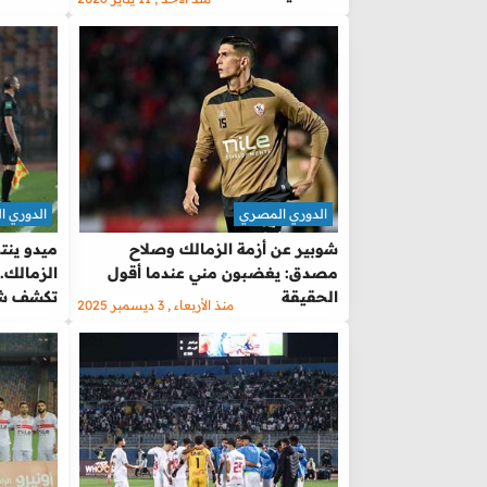
الدوري المصري
الدوري 
شوبير عن أزمة الزمالك وصلاح
ميدو ين
مصدق: يغضبون مني عندما أقول
الزمالك.
الحقيقة
تكشف ش
منذ الأربعاء , 3 ديسمبر 2025