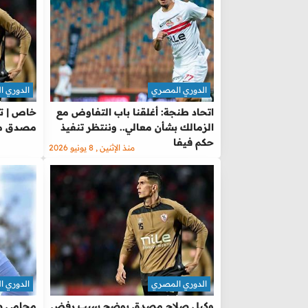
الدوري المصري
الدوري 
اتحاد طنجة: أغلقنا باب التفاوض مع
خاص | تط
الزمالك بشأن معالي.. وننتظر تنفيذ
مصدق مع
حكم فيفا
منذ الإثنين , 8 يونيو 2026
الدوري المصري
الدوري 
وكيل صلاح مصدق يوضح سبب رفض
محامي ص