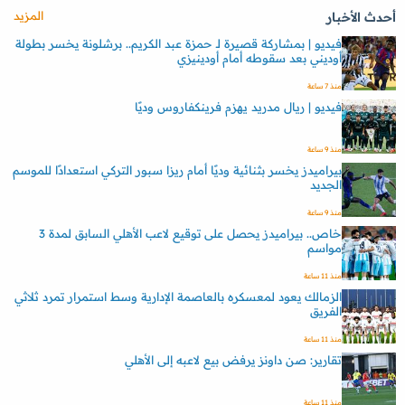
المزيد
أحدث الأخبار
فيديو | بمشاركة قصيرة لـ حمزة عبد الكريم.. برشلونة يخسر بطولة
أوديني بعد سقوطه أمام أودينيزي
منذ 7 ساعة
فيديو | ريال مدريد يهزم فرينكفاروس وديًا
منذ 9 ساعة
بيراميدز يخسر بثنائية وديًا أمام ريزا سبور التركي استعدادًا للموسم
الجديد
منذ 9 ساعة
خاص.. بيراميدز يحصل على توقيع لاعب الأهلي السابق لمدة 3
مواسم
منذ 11 ساعة
الزمالك يعود لمعسكره بالعاصمة الإدارية وسط استمرار تمرد ثلاثي
الفريق
منذ 11 ساعة
تقارير: صن داونز يرفض بيع لاعبه إلى الأهلي
منذ 11 ساعة