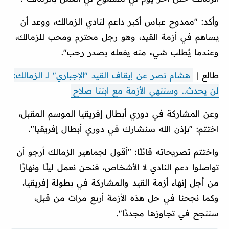
وأكد: "ممدوح عباس أكبر داعم لنادي الزمالك، ووعد أن
يساهم في أزمة القيد، وهو رجل محترم ومحب للزمالك،
وعندما يُطلب شيء منه يفعله بصدر رحب".
طالع |
هشام نصر عن إيقاف القيد "الإجباري" لـ الزمالك:
لن يحدث.. وسننهي الأزمة مع ابننا صلاح
وعن المشاركة في دوري أبطال إفريقيا الموسم المقبل،
اختتم: "بإذن الله سنشارك في دوري أبطال إفريقيا".
واختتم تصريحاته قائلًا: "أقول لجماهير الزمالك أرجو أن
تواصلوا دعم النادي لا الأشخاص، فنحن نعمل ليلًا ونهارًا
من أجل إنهاء أزمة القيد والمشاركة في بطولة إفريقيا،
وكما نجحنا في حل هذه الأزمة أربع مرات من قبل،
سننجح في تجاوزها مجددًا".