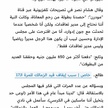
وقال هشام نصر في تصريحات تلفزيونية عبر قناة
"مودرن": "حصدنا بطولة من رحم المعاناة، وكانت النية
أننا نحتاج إلى مدير تعاقدات، ولكن أنا شخصياً عندما
تحدثت مع جون إدوارد، أنا من اقترحت على مجلس
الإدارة وحسين لبيب أن يكون هذا الرجل مديراً رياضياً
وليس مدير تعاقدات فقط".
وتابع: "دفعنا أكثر من 650 مليون جنيه وحققنا العديد
من البطولات".
طالع..
خاص | سبب إيقاف قيد الزمالك للمرة الـ17
وبسؤاله عن عدد المرات التي فكر فيها المجلس
بالاستقالة، قال: "لدينا مبدأ عام في هذا الأمر (اوعى حد
يتخيل أننا ماسكين في الكرسي)، سأعمل في نادي
الزمالك حتى آخر يوم لي مسموح لي العمل بالزمالك".