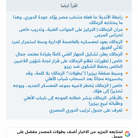
رابطة الأندية: ما فعله منتخب مصر يؤكد جودة الدوري.. وهذا
ما يحتاجه الزمالك
مران الزمالك | التركيز على الجوانب الفنية.. وتدريب خاص
لحراس المرمى
الزمالك يعود لمعسكره بالعاصمة الإدارية وسط استمرار تمرد
ثلاثي الفريق
الزمالك يعلن تشكيل الجهاز الفني كاملًا بقيادة معتمد جمال
خاص | تطورات تظلم الزمالك على قرار لجنة شؤون اللاعبين
الخاص بحفظ الشكوى ضد زيزو
وسيط صفقة بيزيرا لـ"بطولات": الزمالك بلا كلمة.. وقد
يخسرونه مجانًا بعد انسحاب شباب الأهلي
خاص | الزمالك يُخطر لاعبيه بموعد المعسكر الجديد.. ويوجه
تحذيرًا إلى هؤلاء
بالأرقام.. الزمالك ينشر خطابه الموجه إلى شباب الأهلي
وطلباته لبيع بيزيرا
تعرف على جدول ترتيب الدوري المصري
لمتابعه المزيد من الاخبار أضف بطولات كمصدر مفضل على
جوجل