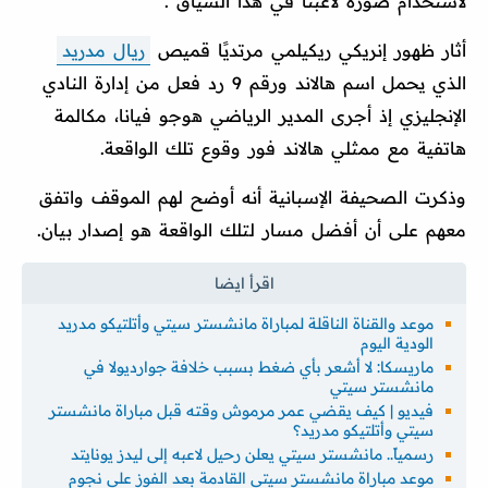
لاستخدام صورة لاعبنا في هذا السياق".
أثار ظهور إنريكي ريكيلمي مرتديًا قميص
ريال مدريد
الذي يحمل اسم هالاند ورقم 9 رد فعل من إدارة النادي
الإنجليزي إذ أجرى المدير الرياضي هوجو فيانا، مكالمة
هاتفية مع ممثلي هالاند فور وقوع تلك الواقعة.
وذكرت الصحيفة الإسبانية أنه أوضح لهم الموقف واتفق
معهم على أن أفضل مسار لتلك الواقعة هو إصدار بيان.
موعد والقناة الناقلة لمباراة مانشستر سيتي وأتلتيكو مدريد
الودية اليوم
ماريسكا: لا أشعر بأي ضغط بسبب خلافة جوارديولا في
مانشستر سيتي
فيديو | كيف يقضي عمر مرموش وقته قبل مباراة مانشستر
سيتي وأتلتيكو مدريد؟
رسمياً.. مانشستر سيتي يعلن رحيل لاعبه إلى ليدز يونايتد
موعد مباراة مانشستر سيتي القادمة بعد الفوز على نجوم