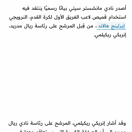
أصدر نادي مانشستر سيتي بيانًا رسميًا ينتقد فيه
استخدام قميص لاعب الفريق الأول لكرة القدم، النرويجي
إيرلينج هالاند
، من قِبل المرشح على رئاسة ريال مدريد،
إنريكي ريكيلمي.
وقد أشار إنريكي ريكيلمي، المرشح على رئاسة نادي ريال
مدريد إلى أن الصفقة الكبيرة التي سيتعاقد معها في