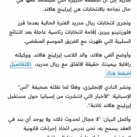
حال نجاحه بالانتخابات هي إيرلينج هالاند.
وتجرى انتخابات ريال مدريد الفترة الحالية بعدما قرر
فلورنتينو بيريز، إقامة انتخابات رئاسية عاجلة بعد النتائج
السلبية التي ظهرت مع الفريق الموسم المنقضي.
وأوضح ألفي هالاند، والد اللاعب إيرلينج هالاند، ووكيلته
رافايلا بيمينتا، حقيقة الاتفاق مع ريال مدريد،
(للتفاصيل
اضغط هنا).
ونشر النادي الإنجليزي، وفقًا لما نقلته صحيفة "آس"
الإسبانية: "الأخبار التي انتشرت من إسبانيا حول مستقبل
إيرلينج هالاند كاذبة".
وأكمل البيان: "لا مجال لحدوث ذلك، ولا يوجد أي بند في
العقد يسمح به، نحن ندرس اتخاذ إجراءات قانونية