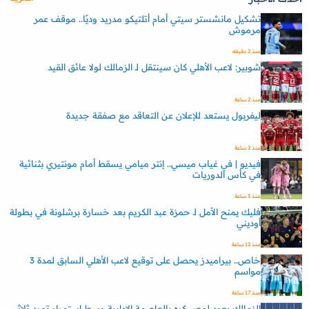
تشكيل مانشستر سيتي أمام أتلتيكو مدريد وديًا.. موقف عمر
مرموش
منذ 2 دقيقه
شوبير: لاعب الأهلي كان سينتقل لـ الزمالك لولا عائق القيد
منذ 2 ساعة
ليفربول يستعد للإعلان عن التعاقد مع صفقة جديدة
منذ 2 ساعة
فيديو | في غياب ميسي.. إنتر ميامي يسقط أمام مونتيري بثنائية
في كأس الدوريات
منذ 3 ساعة
فليك يمنح الأمل لـ حمزة عبد الكريم بعد خسارة برشلونة في بطولة
أوديني
منذ 12 ساعة
خاص.. بيراميدز يحصل على توقيع لاعب الأهلي السابق لمدة 3
مواسم
منذ 17 ساعة
الزمالك يعود لمعسكره بالعاصمة الإدارية وسط استمرار تمرد ثلاثي