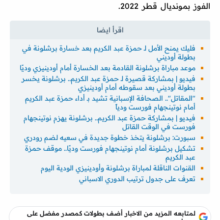
الفوز بمونديال قطر 2022.
فليك يمنح الأمل لـ حمزة عبد الكريم بعد خسارة برشلونة في
بطولة أوديني
موعد مباراة برشلونة القادمة بعد الخسارة أمام أودينيزي وديًا
فيديو | بمشاركة قصيرة لـ حمزة عبد الكريم.. برشلونة يخسر
بطولة أوديني بعد سقوطه أمام أودينيزي
"المقاتل".. الصحافة الإسبانية تشيد بـ أداء حمزة عبد الكريم
أمام نوتينجهام فورست ودياً
فيديو | بمشاركة حمزة عبد الكريم.. برشلونة يهزم نوتينجهام
فورست في الوقت القاتل
سبورت: برشلونة يتخذ خطوة جديدة في سعيه لضم رودري
تشكيل برشلونة أمام نوتينجهام فورست وديًا.. موقف حمزة
عبد الكريم
القنوات الناقلة لمباراة برشلونة وأودينيزي الودية اليوم
تعرف على جدول ترتيب الدوري الاسباني
لمتابعه المزيد من الاخبار أضف بطولات كمصدر مفضل على