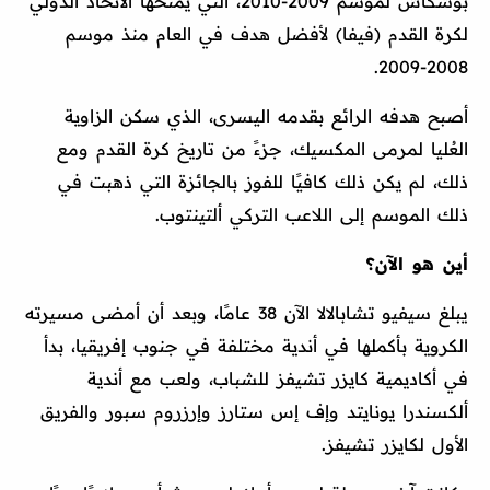
بوشكاش لموسم 2009-2010، التي يمنحها الاتحاد الدولي
لكرة القدم (فيفا) لأفضل هدف في العام منذ موسم
2008-2009.
أصبح هدفه الرائع بقدمه اليسرى، الذي سكن الزاوية
العُليا لمرمى المكسيك، جزءً من تاريخ كرة القدم ومع
ذلك، لم يكن ذلك كافيًا للفوز بالجائزة التي ذهبت في
ذلك الموسم إلى اللاعب التركي ألتينتوب.
أين هو الآن؟
يبلغ سيفيو تشابالالا الآن 38 عامًا، وبعد أن أمضى مسيرته
الكروية بأكملها في أندية مختلفة في جنوب إفريقيا، بدأ
في أكاديمية كايزر تشيفز للشباب، ولعب مع أندية
ألكسندرا يونايتد وإف إس ستارز وإرزروم سبور والفريق
الأول لكايزر تشيفز.