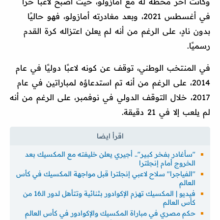
وكانت آخر محطة له مع أمازولو، حيث أصبح لاعبًا حرًا
في أغسطس 2021، وبعد مغادرته أمازولو، فهو حاليًا
بدون نادٍ، على الرغم من أنه لم يعلن اعتزاله كرة القدم
رسميًا.
في المنتخب الوطني، توقف عن كونه لاعبًا دوليًا في عام
2014، على الرغم من أنه تم استدعاؤه لمباراتين في عام
2017، خلال التوقف الدولي في نوفمبر، على الرغم من أنه
لم يلعب إلا في 21 دقيقة.
"سأغادر بفخر كبير".. أجيري يعلن خليفته مع المكسيك بعد
الخروج أمام إنجلترا
"الفياجرا" سلاح لاعبي إنجلترا قبل مواجهة المكسيك في كأس
العالم
فيديو | المكسيك تهزم الإكوادور بثنائية وتتأهل لدور الـ16 من
كأس العالم
حكم مصري في مباراة المكسيك والإكوادور في كأس العالم