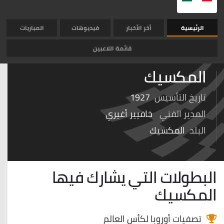
الرئيسية
أخر الأخبار
فيديوهات
المباريات
قائمة اللاعبين
المكسيك
تاريخ التأسيس
1927
المدير الفني
خافيير أغيري
البلد
المكسيك
البطولات التي يشارك فيها
المكسيك
تصفيات أوروبا لكأس العالم