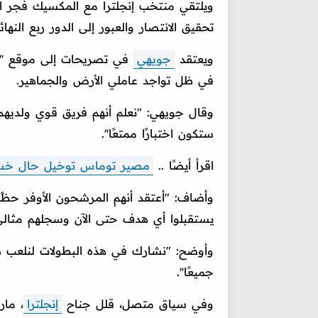
ويلتقي منتخب إنجلترا مع المكسيك فجر الإ
تحقيق الانتصار والعبور إلى الدور ربع النها
ويعتقد
جويهي
في تصريحات إلى موقع ''الف
في ظل تواجد عاملي الأرض والجماهير.
وقال جويهي: "نعلم أنهم فريق قوي ولديهم ج
ستكون اختبارًا ممتعًا''.
اقرأ أيضًا ..
مصير توماس توخيل حال خسارة
وأضاف: "أعتقد أنهم المرشحون الأوفر حظًا 
يستقبلوا أي هدف حتى الآن وسجلهم مثالي'
وأوضح: "نشارك في هذه البطولات لنلعب ضد
جميعًا''.
وفي سياق متصل، قلل جناح
إنجلترا