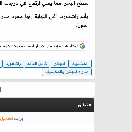
سطح البحر، مما يعني ارتفاع في درجات الح
وأتم راشفورد: "في النهاية، إنها مجرد مب
الفوز''.
لمتابعه المزيد من الاخبار أضف بطولات كم
المكسيك
انجلترا
كاس العالم
راشفورد
مباراة انجلترا والمكسيك
تعليق
0
برجاء
تسجيل 