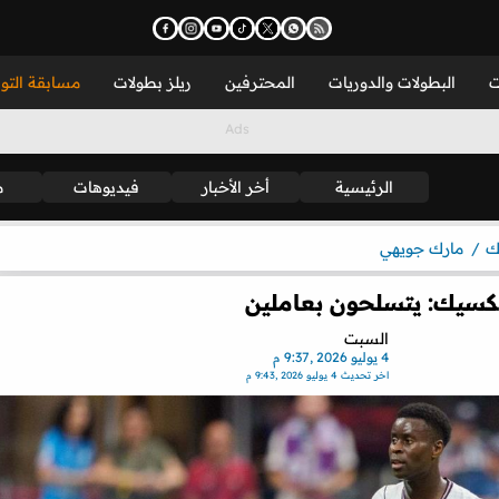
ت
البطولات والدوريات
المحترفين
ريلز بطولات
مسابقة التو
الرئيسية
أخر الأخبار
فيديوهات
م
ك
مارك جويهي
سيك: يتسلحون بعاملين
السبت
4 يوليو 2026 ,9:37 م
اخر تحديث
4 يوليو 2026 ,9:43 م