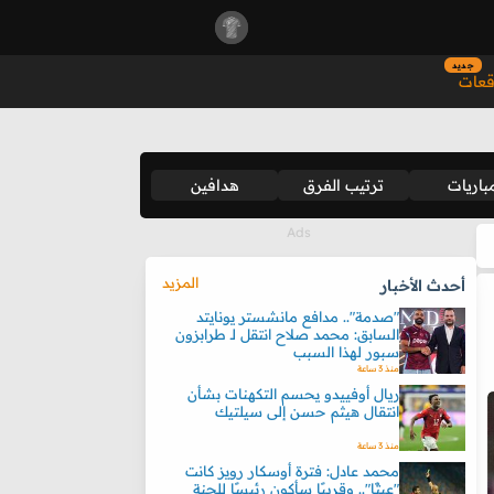
جديد
قعات
باريات
ترتيب الفرق
هدافين
المزيد
أحدث الأخبار
"صدمة".. مدافع مانشستر يونايتد
السابق: محمد صلاح انتقل لـ طرابزون
سبور لهذا السبب
منذ 3 ساعة
ريال أوفييدو يحسم التكهنات بشأن
انتقال هيثم حسن إلى سيلتيك
منذ 3 ساعة
محمد عادل: فترة أوسكار رويز كانت
"عبثًا".. وقريبًا سأكون رئيسًا للجنة