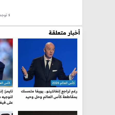
لا توجد
أخبار متعلقة
كأس العالم 2026
كأس العالم 
رغم تراجع إنفانتينو.. يويفا متمسك
تايمز: إ
بمقاطعة كأس العالم وحل وحيد
لتوجيه ض
على فيفا