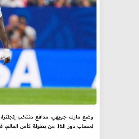
وضع مارك جويهي، مدافع منتخب إنجلترا، ا
لحساب دور الـ16 من بطولة كأس العالم، في كندا، وأمريكا، والمكسيك.