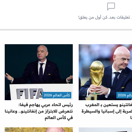
 تعليقات بعد. كن أول من يعلق!
2026
كأس العالم 2026
نفانتينو يستعين بـ المغرب
رئيس اتحاد عربي يهاجم فيفا:
ربة إلى إسبانيا والسيطرة
نتعرض للابتزاز من إنفانتينو.. وعانينا
في كأس العالم