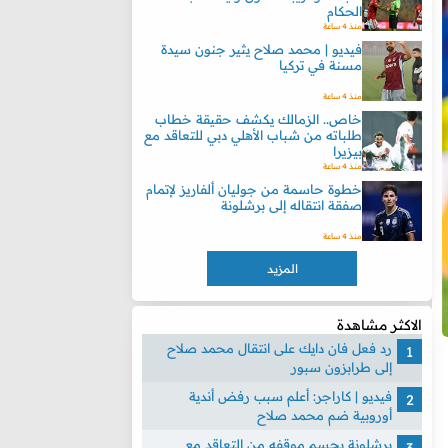
الحكام
منذ 4 ساعة
فيديو | محمد صلاح يثير جنون سيدة
مسنة في تركيا
منذ 4 ساعة
خاص.. الزمالك يكشف حقيقة خطاب
طلباته من شباب الأهلي دبي للتعاقد مع
بيزيرا
منذ 4 ساعة
خطوة حاسمة من جوليان ألفاريز لإتمام
صفقة انتقاله إلى برشلونة
منذ 4 ساعة
المزيد
الاكثر مشاهدة
رد فعل فان دايك على انتقال محمد صلاح
إلى طرابزون سبور
فيديو | كاراجر: أعلم سبب رفض أندية
أوروبية ضم محمد صلاح
برشلونة يحسم موقفه من التعاقد مع