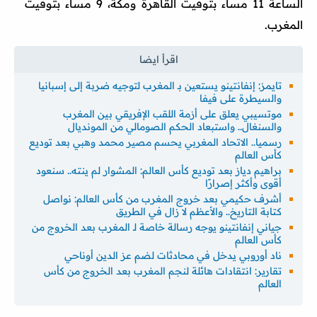
الساعة 11 مساء بتوقيت القاهرة ومكة، 9 مساء بتوقيت
المغرب.
تايمز: إنفانتينو يستعين بـ المغرب لتوجيه ضربة إلى إسبانيا
والسيطرة على فيفا
موتسيبي يعلق على أزمة اللقب الإفريقي بين المغرب
والسنغال.. واستبعاد الحكم الصومالي من المونديال
رسميا.. الاتحاد المغربي يحسم مصير محمد وهبي بعد توديع
كأس العالم
براهيم دياز بعد توديع كأس العالم: المشوار لم ينته.. سنعود
أقوى وأكثر إصرارًا
أشرف حكيمي بعد خروج المغرب من كأس العالم: نواصل
كتابة التاريخ.. والأعظم لا زال في الطريق
جياني إنفانتينو يوجه رسالة خاصة لـ المغرب بعد الخروج من
كأس العالم
ناد أوروبي يدخل في محادثات لضم عز الدين أوناحي
تقارير: انتقادات هائلة لنجم المغرب بعد الخروج من كأس
العالم