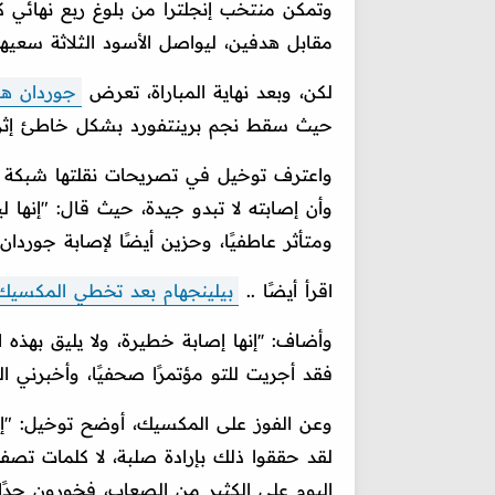
وتمكن منتخب إنجلترا من بلوغ ربع نهائي ك
مقابل هدفين، ليواصل الأسود الثلاثة سعيهم 
لكن، وبعد نهاية المباراة، تعرض
جوردان ه
حيث سقط نجم برينتفورد بشكل خاطئ إثر ق
واعترف توخيل في تصريحات نقلتها شبكة '
وأن إصابته لا تبدو جيدة، حيث قال: "إنها ل
ومتأثر عاطفيًا، وحزين أيضًا لإصابة جورد
اقرأ أيضًا ..
بيلينجهام بعد تخطي المكسيك:
وأضاف: ''إنها إصابة خطيرة، ولا يليق بهذه ا
فقد أجريت للتو مؤتمرًا صحفيًا، وأخبرني 
وعن الفوز على المكسيك، أوضح توخيل: "إذا 
لقد حققوا ذلك بإرادة صلبة، لا كلمات تصف 
اليوم على الكثير من الصعاب، فخورون جدًا ب