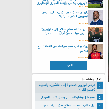
الأوروبي وكأس رابطة الدوري الإنجليزي
منذ 2 ساعة
باريس سان جيرمان يرد على عرض
ليفربول لـ شراء باركولا
منذ 9 ساعة
آس بعد انضمام صلاح إلى طرابزون:
المرور توقف من أجل ملك جديد
منذ 9 ساعة
برشلونة يحسم موقفه من التعاقد مع
رودري
منذ 10 ساعة
المزيد
الاكثر مشاهدة
عرض أوروبي ضخم لـ إمام عاشور.. وأسرته
تحسم القرار
رسميًا | برشلونة يعلن رحيل لاعب الفريق
أول طلب لـ محمد صلاح من ناديه الجديد..