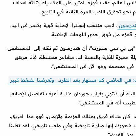
أس العالم، عقب فوزه المثير على المكسيك بثلاثة أهداف
نحو تحقيق اللقب للمرة الثانية في التاريخ.
ندرسون
، لاعب منتخب إنجلترا، لإصابة قوية بكسر في اليد،
فزه من فوق إحدى اللوحات الإعلانية.
'بي بي سي سبورت''، أن هندرسون تم نقله إلى المستشفى،
يلة مميزة للغاية بالنسبة لنا، مشاعر مختلطة، فأنا مرهق
ان في معصمه وهو الآن في المستشفى''.
 في الماضي كنا سننهار بعد الطرد.. وتعرضنا لضغط كبير
لليلة أن تنتهي بغياب جوردان عنا، لا أعرف تفاصيل الإصابة،
الطبيب أنه في المستشفى''.
كان هناك فريق يمتلك العزيمة والإيمان، فهو هذا الفريق،
شعورنا، إنها مباراة تاريخية وفي ملعب تاريخي، لقد تغلبنا
هذا الفريق''.