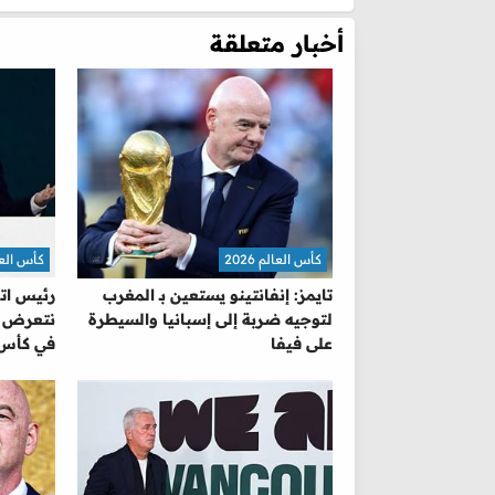
أخبار متعلقة
كأس العالم 2026
كأس العالم 
تايمز: إنفانتينو يستعين بـ المغرب
رئيس اتح
لتوجيه ضربة إلى إسبانيا والسيطرة
نتعرض للا
على فيفا
في كأس 