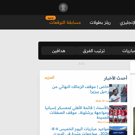
جديد
لإنجليزي
ريلز بطولات
مسابقة التوقعات
باريات
ترتيب الفرق
هدافين
المزيد
أحدث الأخبار
خاص | موقف الزمالك النهائي من
رحيل بيزيرا
منذ 21 دقيقه
بالأسماء | قائمة الأهلي لمعسكر إسبانيا
ومواجهة برشلونة.. موقف الصفقات
الجديدة
منذ 2 ساعة
مواعيد مباريات اليوم الخميس 6-8-
2026.. مواجهات مثيرة في الدوري