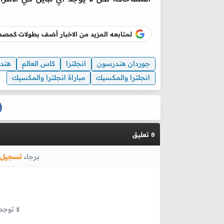
لمتابعه المزيد من الاخبار أضف بطولات كم
جوردان هندرسون
انجلترا
كاس العالم
هند
انجلترا والمكسيك
مباراة انجلترا والمكسيك
تعليق
0
برجاء
تسجيل 
لا توجد