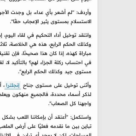
وأردف: "لم أشعر بأي عداء، بل وجدت الأجو
الاستسلام بمستوى يثير الإعجاب حقًا''.
وانتقد توخيل أداء التحكيم في لقاء اليوم، إ
وكذلك الحكم الرابع، هذه هي الخلاصة، ثلا
مباراة كهذه، إذا كان هذا صحيحًا، فإن تقن
في احتساب ركلة الجزاء لهم؟ بالتأكيد لا، ل
مستوى جيد وكذلك الحكم الرابع''.
وأثنى توخيل على مستوى جناح
إنجلترا
، أ
لذكر أسماء محددة، فالجميع منهكون ويعلمو
واجهنا كل الصعاب''.
واستكمل: "أعتقد أن بإمكاننا اللعب بشكل أ
تباين بين ما نقدمه فعليًا على أرض الملعب 
المساحات، لكن لا يوجد أي تباين في الالتزا