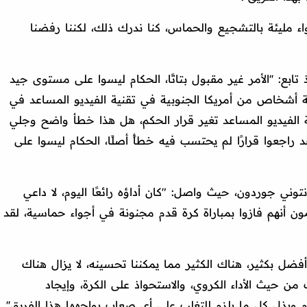
اء مليئة بالتشجيع والحماس، كنا ندرك ذلك، لكننا رفضنا
ذ تابع: ''الأمر غير مقبول بتاتًا، الحكام ليسوا على مستوى جيد
ثة أشخاص من أمريكا الجنوبية في تقنية الفيديو المساعد في
ية الفيديو المساعد تغير قرار الحكم، هل هذا خطأ واضح وجلي
قد راجعوا قرارًا لم يحتسب فيه خطأً أصلًا، الحكام ليسوا على
نتوني جوردون، حيث واصل: "كان أداؤه رائعًا اليوم، لا داعي
ن أنهم فازوا بمباراة كرة قدم مجنونة في أجواء حماسية، لقد
فضل بكثير، هناك الكثير مما يمكننا تحسينه، لا يزال هناك
من حيث الأداء الكروي، والاستحواذ على الكرة، وإيجاد
م وبذل كل ما يلزم للتغلب على أي صعاب يواجهها هذا الفريق''.