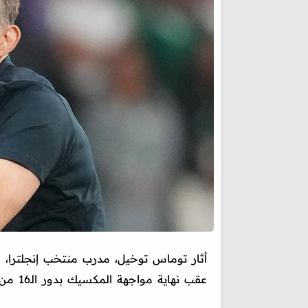
أثار توماس توخيل، مدرب منتخب إنجلترا، ق
عقب نهاية مواجهة المكسيك بدور الـ16 من بطولة كأس العالم.