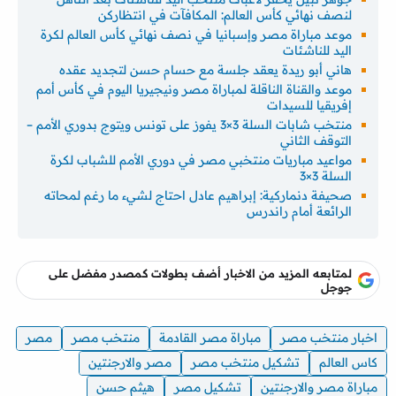
لنصف نهائي كأس العالم: المكافآت في انتظاركن
موعد مباراة مصر وإسبانيا في نصف نهائي كأس العالم لكرة
اليد للناشئات
هاني أبو ريدة يعقد جلسة مع حسام حسن لتجديد عقده
موعد والقناة الناقلة لمباراة مصر ونيجيريا اليوم في كأس أمم
إفريقيا للسيدات
منتخب شابات السلة 3×3 يفوز على تونس ويتوج بدوري الأمم –
التوقف الثاني
مواعيد مباريات منتخبي مصر في دوري الأمم للشباب لكرة
السلة 3×3
صحيفة دنماركية: إبراهيم عادل احتاج لشيء ما رغم لمحاته
الرائعة أمام راندرس
لمتابعه المزيد من الاخبار أضف بطولات كمصدر مفضل على
جوجل
اخبار منتخب مصر
مباراة مصر القادمة
منتخب مصر
مصر
كاس العالم
تشكيل منتخب مصر
مصر والارجنتين
مباراة مصر والارجنتين
تشكيل مصر
هيثم حسن