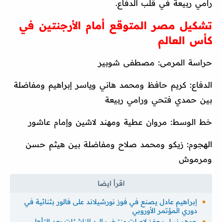
رامي ربيعة في قلب الدفاع.
تشكيل مصر المتوقع أمام الأرجنتين في
كأس العالم
حراسة المرمى: مصطفى شوبير
الدفاع: كريم حافظ ومحمد هاني وياسر إبراهيم ومفاضلة
بين حمدي فتحي ورامي ربيعة
خط الوسط: مروان عطية ومهند لاشين وإمام عاشور
الهجوم: زيكو ومحمد صلاح ومفاضلة بين هيثم حسن
ومرموش
إبراهيم عادل يصنع في فوز نورشيلاند على فالور بثنائية في
دوري المؤتمر الأوروبي
جوهر نبيل يحفز لاعبات منتخب اليد للناشئات بعد التأهل