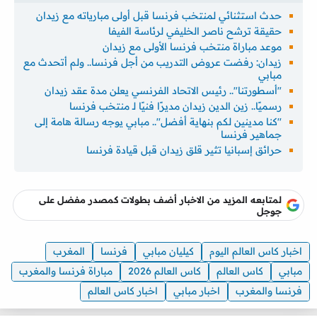
حدث استثنائي لمنتخب فرنسا قبل أولى مبارياته مع زيدان
حقيقة ترشح ناصر الخليفي لرئاسة الفيفا
موعد مباراة منتخب فرنسا الأولى مع زيدان
زيدان: رفضت عروض التدريب من أجل فرنسا.. ولم أتحدث مع
مبابي
"أسطورتنا".. رئيس الاتحاد الفرنسي يعلن مدة عقد زيدان
رسميًا.. زين الدين زيدان مديرًا فنيًا لـ منتخب فرنسا
''كنا مدينين لكم بنهاية أفضل''.. مبابي يوجه رسالة هامة إلى
جماهير فرنسا
حرائق إسبانيا تثير قلق زيدان قبل قيادة فرنسا
لمتابعه المزيد من الاخبار أضف بطولات كمصدر مفضل على
جوجل
اخبار كاس العالم اليوم
كيليان مبابي
فرنسا
المغرب
مبابي
كاس العالم
كاس العالم 2026
مباراة فرنسا والمغرب
فرنسا والمغرب
اخبار مبابي
اخبار كاس العالم