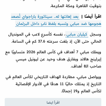
بتوقيت القاهرة ومكة المكرمة.
اقرأ أيضًا |
بعد إهانتها له.. سيناتورة باراجواي تُصعد
هجومها ضد مبابي وتسبه بلفظ نابٍ داخل البرلمان
وسجل
كيليان مبابي
، نفسه كأسرع لاعب في المونديال
الحالي حتى الآن، إذ بلغت سرعته 37.6 كم في الساعة.
ويملك مبابي 7 أهداف في كأس العالم 2026 متساويًا مع
إيرلينج هالاند وبفارق هدف وحيد عن ليونيل ميسي
صاحب الـ8 أهداف.
ويواصل مبابي، مطاردة الهداف التاريخي لكأس العالم في
التاريخ إذ يمتلك حاليًا 11 هدفًا في الأدوار الإقصائية
لكأس العالم و19 إجمالًا.