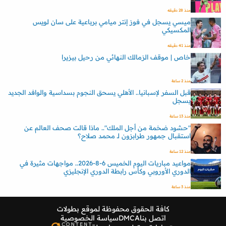
منذ 28 دقيقه
ميسي يسجل في فوز إنتر ميامي برباعية على سان لويس
المكسيكي
منذ 41 دقيقه
خاص | موقف الزمالك النهائي من رحيل بيزيرا
منذ 2 ساعة
قبل السفر لإسبانيا.. الأهلي يسحق النجوم بسداسية والوافد الجديد
يسجل
منذ 13 ساعة
"حشود ضخمة من أجل الملك".. ماذا قالت صحف العالم عن
استقبال جمهور طرابزون لـ محمد صلاح؟
منذ 12 ساعة
مواعيد مباريات اليوم الخميس 6-8-2026.. مواجهات مثيرة في
الدوري الأوروبي وكأس رابطة الدوري الإنجليزي
منذ 3 ساعة
كافة الحقوق محفوظة لموقع
بطولات
اتصل بنا
DMCA
سياسة الخصوصية