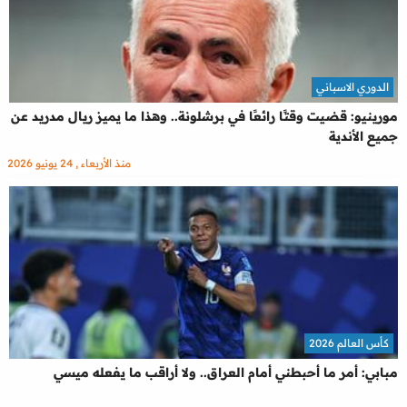
الدوري الاسباني
مورينيو: قضيت وقتًا رائعًا في برشلونة.. وهذا ما يميز ريال مدريد عن
جميع الأندية
منذ الأربعاء , 24 يونيو 2026
كأس العالم 2026
مبابي: أمر ما أحبطني أمام العراق.. ولا أراقب ما يفعله ميسي