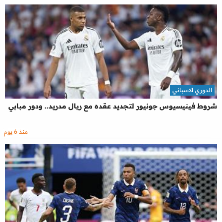
الدوري الاسباني
شروط فينيسيوس جونيور لتجديد عقده مع ريال مدريد.. ودور مبابي
منذ 6 يوم