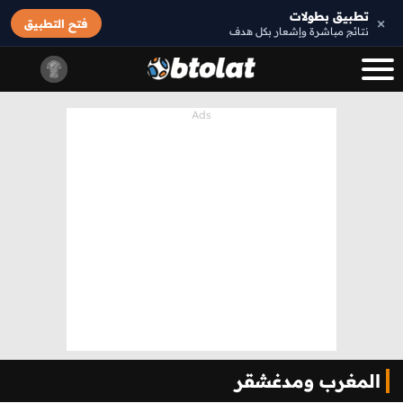
تطبيق بطولات
×
فتح التطبيق
نتائج مباشرة وإشعار بكل هدف
المغرب ومدغشقر