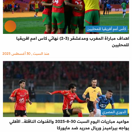
كأس أمم أفريقيا للمحليين
اهداف مباراة المغرب ومدغشقر (3-2) نهائي كاس امم افريقيا
للمحليين
منذ السبت , 30 أغسطس 2025
الدوري المصري
مواعيد مباريات اليوم السبت 30-8-2025 والقنوات الناقلة.. الأهلي
يواجه بيراميدز وريال مدريد ضد مايوركا