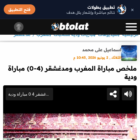
تطبيق بطولات
×
فتح التطبيق
نتائج مباشرة وإشعار بكل هدف
الرئيسيه
الفيديوهات
مباريات ودية منتخبات
المغرب
مدغشقر
اسماعيل على محمد
الثلاثاء , 2 يونيو 2026 ,10:45 م
ملخص مباراة المغرب ومدغشقر (4-0) مباراة
ودية