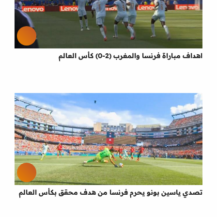
اهداف مباراة فرنسا والمغرب (2-0) كأس العالم
تصدي ياسين بونو يحرم فرنسا من هدف محقق بكأس العالم