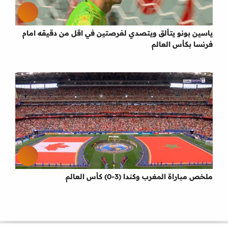
ياسين بونو يتألق ويتصدي لفرصتين في اقل من دقيقه امام
فرنسا بكأس العالم
ملخص مباراة المغرب وكندا (3-0) كأس العالم