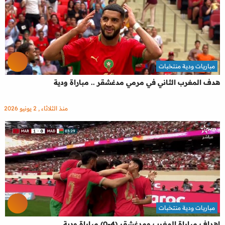
مباريات ودية منتخبات
هدف المغرب الثاني في مرمي مدغشقر .. مباراة ودية
منذ الثلاثاء , 2 يونيو 2026
مباريات ودية منتخبات
اهداف مباراة المغرب ومدغشقر (4-0) مباراة ودية