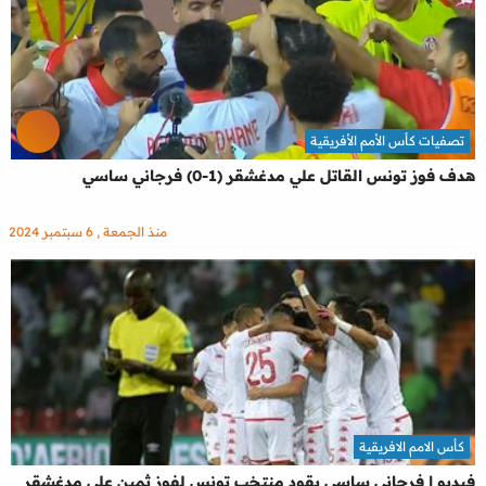
تصفيات كأس الأمم الأفريقية
هدف فوز تونس القاتل علي مدغشقر (1-0) فرجاني ساسي
منذ الجمعة , 6 سبتمبر 2024
كأس الامم الافريقية
فيديو | فرجاني ساسي يقود منتخب تونس لفوز ثمين على مدغشقر