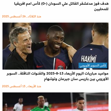
هدف فوز مدغشقر القاتل علي السودان (-0) كأس امم افريقيا
للمحليين
منذ الثلاثاء , 26 أغسطس 2025
كأس السوبر الأوروبي
مواعيد مباريات اليوم الأربعاء 13-8-2025 والقنوات الناقلة.. السوبر
الأوروبي بين باريس سان جيرمان وتوتنهام
منذ الأربعاء , 13 أغسطس 2025