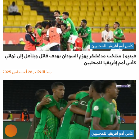
كأس أمم أفريقيا للمحليين
فيديو | منتخب مدغشقر يهزم السودان بهدف قاتل ويتأهل إلى نهائي
كأس أمم إفريقيا للمحليين
منذ الثلاثاء , 26 أغسطس 2025
كأس أمم أفريقيا للمحليين