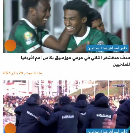
كأس أمم أفريقيا للمحليين
هدف مدغشقر الثاني في مرمي موزمبيق بكاس امم افريقيا
للملحيين
منذ السبت , 28 يناير 2023
كأس أمم أفريقيا للمحليين