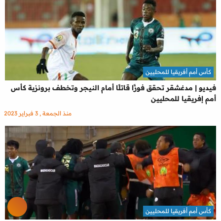
كأس أمم أفريقيا للمحليين
فيديو | مدغشقر تحقق فوزًا قاتلًا أمام النيجر وتخطف برونزية كأس
أمم إفريقيا للمحليين
منذ الجمعة , 3 فبراير 2023
كأس أمم أفريقيا للمحليين