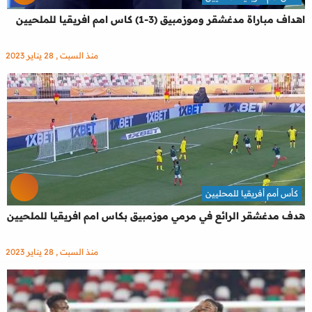
اهداف مباراة مدغشقر وموزمبيق (3-1) كاس امم افريقيا للملحيين
منذ السبت , 28 يناير 2023
كأس أمم أفريقيا للمحليين
هدف مدغشقر الرائع في مرمي موزمبيق بكاس امم افريقيا للملحيين
منذ السبت , 28 يناير 2023