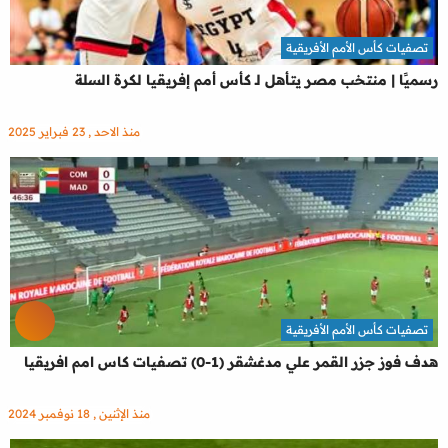
تصفيات كأس الأمم الأفريقية
رسميًا | منتخب مصر يتأهل لـ كأس أمم إفريقيا لكرة السلة
منذ الاحد , 23 فبراير 2025
تصفيات كأس الأمم الأفريقية
هدف فوز جزر القمر علي مدغشقر (1-0) تصفيات كاس امم افريقيا
منذ الإثنين , 18 نوفمبر 2024