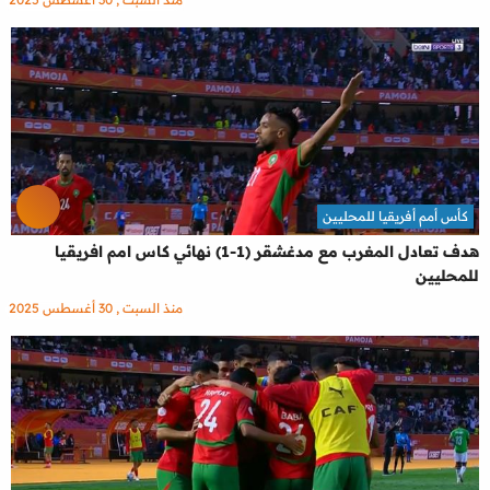
كأس أمم أفريقيا للمحليين
هدف تعادل المغرب مع مدغشقر (1-1) نهائي كاس امم افريقيا
للمحليين
منذ السبت , 30 أغسطس 2025