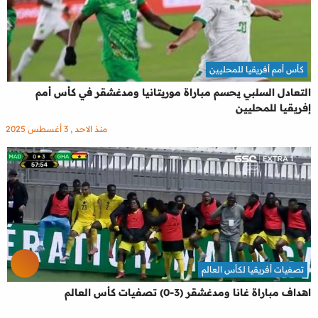
كأس أمم أفريقيا للمحليين
التعادل السلبي يحسم مباراة موريتانيا ومدغشقر في كأس أمم
إفريقيا للمحليين
منذ الاحد , 3 أغسطس 2025
تصفيات أفريقيا لكأس العالم
اهداف مباراة غانا ومدغشقر (3-0) تصفيات كأس العالم