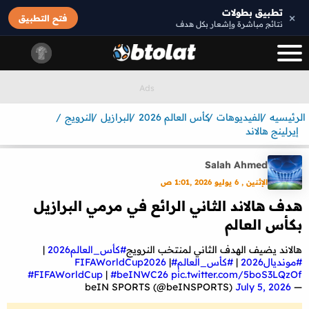
تطبيق بطولات
×
فتح التطبيق
نتائج مباشرة وإشعار بكل هدف
الرئيسيه
الفيديوهات
كأس العالم 2026
البرازيل
النرويج
إيرلينج هالاند
Salah Ahmed
الإثنين , 6 يوليو 2026 ,1:01 ص
هدف هالاند الثاني الرائع في مرمي البرازيل
بكأس العالم
هالاند يضيف الهدف الثاني لمنتخب النرويج
#كأس_العالم2026
|
#مونديال2026
|
#كأس_العالم
#FIFAWorldCup2026
|
#FIFAWorldCup
|
#beINWC26
pic.twitter.com/5boS3LQzOf
July 5, 2026
— beIN SPORTS (@beINSPORTS)