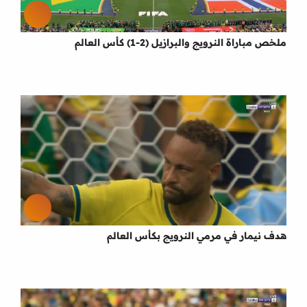
ملخص مباراة النرويج والبرازيل (2-1) كأس العالم
هدف نيمار في مرمي النرويج بكأس العالم