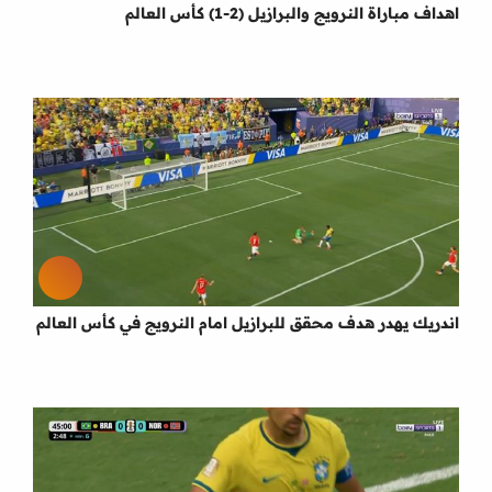
اهداف مباراة النرويج والبرازيل (2-1) كأس العالم
اندريك يهدر هدف محقق للبرازيل امام النرويج في كأس العالم