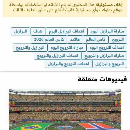
إخلاء مسئولية:
هذا المحتوى لم يتم انشائه او استضافته بواسطة
موقع بطولات وأي مسئولية قانونية تقع على عاتق الطرف الثالث
مباراة البرازيل اليوم
اهداف البرازيل اليوم
هدف
البرازيل
النرويج
كاس العالم
هالاند
كاس العالم 2026
اهداف النرويج اليوم
مباراة النرويج اليوم
البرازيل والنرويج
مباراة البرازيل والنرويج
اهداف البرازيل والنرويج
النرويج والبرازيل
اهداف النرويج والبرازيل
فيديوهات متعلقة