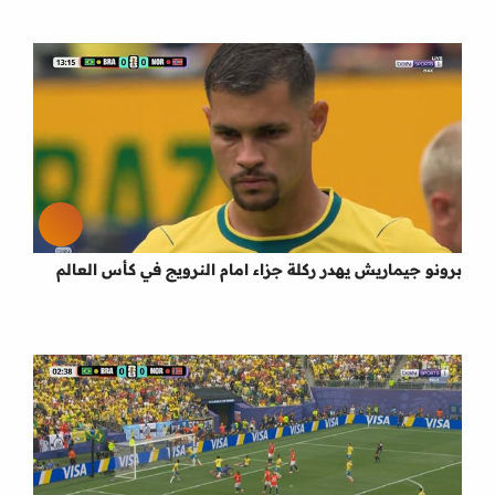
برونو جيماريش يهدر ركلة جزاء امام النرويج في كأس العالم