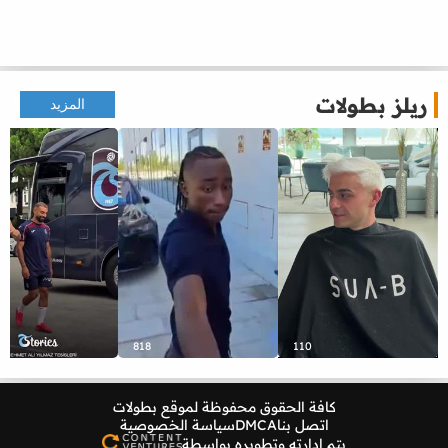
ريلز بطولات
المزيد
818
110
كافة الحقوق محفوظة لموقع
بطولات
اتصل بنا
DMCA
سياسة الخصوصية
يتم إدارته وتطويره بواسطة