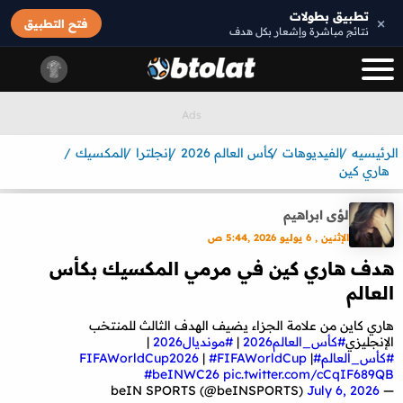
تطبيق بطولات
×
فتح التطبيق
نتائج مباشرة وإشعار بكل هدف
الرئيسيه
الفيديوهات
كأس العالم 2026
إنجلترا
المكسيك
هاري كين
لؤى ابراهيم
الإثنين , 6 يوليو 2026 ,5:44 ص
هدف هاري كين في مرمي المكسيك بكأس
العالم
هاري كاين من علامة الجزاء يضيف الهدف الثالث للمنتخب
الإنجليزي
#كأس_العالم2026
|
#مونديال2026
|
#كأس_العالم
#FIFAWorldCup2026
|
#FIFAWorldCup
|
#beINWC26
pic.twitter.com/cCqIF689QB
July 6, 2026
— beIN SPORTS (@beINSPORTS)