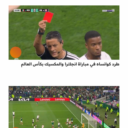
طرد كوانساه في مباراة انجلترا والمكسيك بكأس العالم