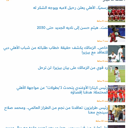
رسميًا.. الأهلي يعلن رحيل لاعبه ويوجه الشكر له
منذ 8 ساعة
تمت.. هيثم حسن إلى ناديه الجديد حتى 2030
منذ 7 ساعة
خاص.. الزمالك يكشف حقيقة خطاب طلباته من شباب الأهلي دبي
للتعاقد مع بيزيرا
منذ 6 ساعة
رد قوي من الزمالك على بيان بيزيرا: لن ترحل
منذ 9 ساعة
رئيس كيتارا الأوغندي يتحدث لـ"بطولات" عن مواجهة الأهلي
المحتملة: هدفنا إقصاؤه
منذ 8 ساعة
رئيس طرابزون: تعاقدنا من نجم من الطراز العالمي.. ومحمد صلاح
سينجح معنا
منذ 10 ساعة
أول تعليق من فينيسيوس جونيور بعد تجديد عقده مع ريال مدريد