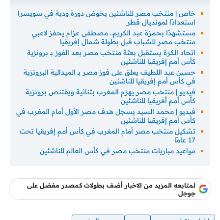
خاص | منتخب مصر للناشئين يخوض دورة ودية في سويسرا
استعدادًا لمونديال قطر
مستشهدًا بحمزة عبد الكريم.. مصطفى عزام يحفز لاعبي
منتخب مصر للشباب قبل بطولة شمال إفريقيا
اتحاد الكرة يستقبل بعثة منتخب مصر بعد الفوز بـ برونزية
كأس أمم إفريقيا للناشئين
حسين عبد اللطيف يعلق على فوز مصر بـ الميدالية البرونزية
في كأس أمم إفريقيا للناشئين
فيديو | منتخب مصر يهزم المغرب بثنائية ويقتنص برونزية
كأس أمم أفريقيا للناشئين
فيديو | محمد السيد يسجل هدف مصر الأول أمام المغرب في
كأس أمم إفريقيا للناشئين
تشكيل منتخب مصر أمام المغرب في كأس أمم إفريقيا تحت
17 عامًا
مواعيد مباريات منتخب مصر في كأس العالم للناشئين
لمتابعه المزيد من الاخبار أضف بطولات كمصدر مفضل على
جوجل