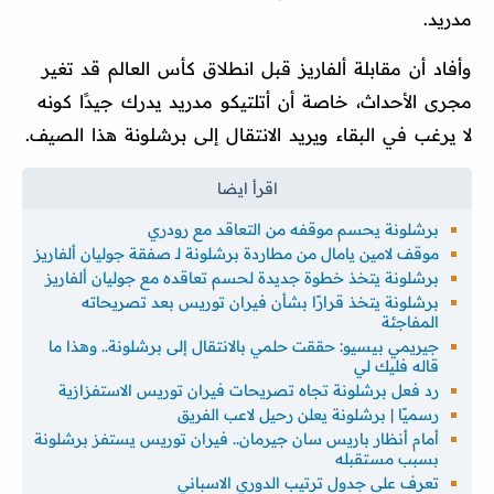
مدريد.
وأفاد أن مقابلة ألفاريز قبل انطلاق كأس العالم قد تغير
مجرى الأحداث، خاصة أن أتلتيكو مدريد يدرك جيدًا كونه
لا يرغب في البقاء ويريد الانتقال إلى برشلونة هذا الصيف.
برشلونة يحسم موقفه من التعاقد مع رودري
موقف لامين يامال من مطاردة برشلونة لـ صفقة جوليان ألفاريز
برشلونة يتخذ خطوة جديدة لحسم تعاقده مع جوليان ألفاريز
برشلونة يتخذ قرارًا بشأن فيران توريس بعد تصريحاته
المفاجئة
جيريمي بيسيو: حققت حلمي بالانتقال إلى برشلونة.. وهذا ما
قاله فليك لي
رد فعل برشلونة تجاه تصريحات فيران توريس الاستفزازية
رسميًا | برشلونة يعلن رحيل لاعب الفريق
أمام أنظار باريس سان جيرمان.. فيران توريس يستفز برشلونة
بسبب مستقبله
تعرف على جدول ترتيب الدوري الاسباني