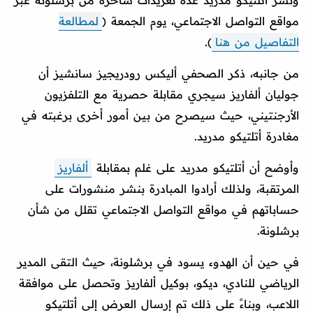
مواقع التواصل الاجتماعي، يوم الجمعة (
لمطالعة
التفاصيل من هنا
).
من جانبه، ذكر الصحفي أليكس رودريجيز سانشيز أن
جوليان ألفاريز سيجري مقابلة حصرية مع التلفزيون
الأرجنتيني، حيث سيصرح من بين أمور أخرى برغبته في
مغادرة أتلتيكو مدريد.
وأوضح أن أتلتيكو مدريد على غلم بمقابلة
ألفاريز
المرتقبة، ولذلك أرادوا المبادرة بنشر منشورات على
حساباتهم في مواقع التواصل الاجتماعي تقلل من شأن
برشلونة.
في حين أن الهدوء يسود في برشلونة، حيث التقى المدير
الرياضي للنادي، ديكو، بوكيل ألفاريز وتحصل على موافقة
اللاعب، وبناءً على ذلك تم إرسال العرض إلى أتلتيكو