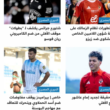
المصري
الدوري المصري
طورات تظلم الزمالك على
شتورم جراتس يكشف لـ "بطولات"
ة شؤون اللاعبين الخاص
موقف الأهلي من ضم الكاميروني
شكوى ضد زيزو
ريان فوسو
المصري
الدوري المصري
قيقة تجديد إمام عاشور
خاص | بيراميدز يوقف مفاوضات
الأهلي
ضم أسد الحملاوي ويتحرك للتعاقد
مع مهاجم البوسنة