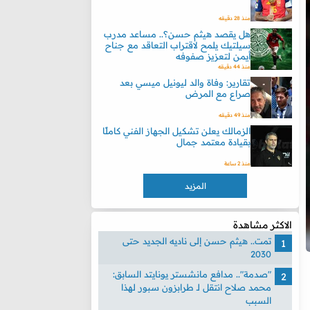
منذ 28 دقيقه
هل يقصد هيثم حسن؟.. مساعد مدرب
سيلتيك يلمح لاقتراب التعاقد مع جناح
أيمن لتعزيز صفوفه
منذ 44 دقيقه
تقارير: وفاة والد ليونيل ميسي بعد
صراع مع المرض
منذ 49 دقيقه
الزمالك يعلن تشكيل الجهاز الفني كاملًا
بقيادة معتمد جمال
منذ 2 ساعة
المزيد
الاكثر مشاهدة
تمت.. هيثم حسن إلى ناديه الجديد حتى
2030
"صدمة".. مدافع مانشستر يونايتد السابق:
محمد صلاح انتقل لـ طرابزون سبور لهذا
السبب