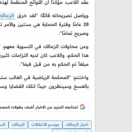
عقد اللاعب، مؤكدًا أن اللوائح المنظمة له
وواصل تصريحاته قائلًا: "لقد خرق
الزمالك
28 عامًا وفترة الحماية هي سنتين والأمر 
وصريح تمامًا".
وعن محاولات الزمالك في التسوية معهم: "ا
هذا الحكم، واللاعب كان لديه التزامات كث
مبلغاً تم الحكم به من قبل فيفا".
بالفسخ وسينظرون جيدًا لتلك القضايا وسمع
لمتابعه المزيد من الاخبار أضف بطولات كم
اخبار الزمالك
موسم الانتقالات
الزمالك
الد