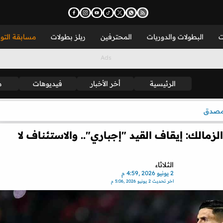
ت
البطولات والدوريات
المحترفين
ريلز بطولات
مسابقة التو
الرئيسية
أخر الأخبار
فيديوهات
م
مصدق
الك: إيقاف القيد "إجباري".. والاستئناف لا
الثلاثاء
2 يونيو 2026 ,4:59 م
اخر تحديث
2 يونيو 2026 ,5:06 م