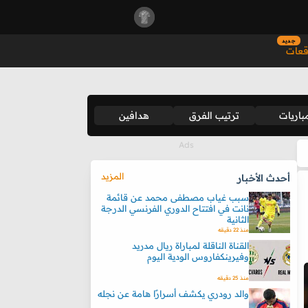
جديد
قعات
باريات
ترتيب الفرق
هدافين
المزيد
أحدث الأخبار
سبب غياب مصطفى محمد عن قائمة
نانت في افتتاح الدوري الفرنسي الدرجة
الثانية
منذ 22 دقيقه
القناة الناقلة لمباراة ريال مدريد
وفيرينكفاروس الودية اليوم
منذ 25 دقيقه
والد رودري يكشف أسرارًا هامة عن نجله