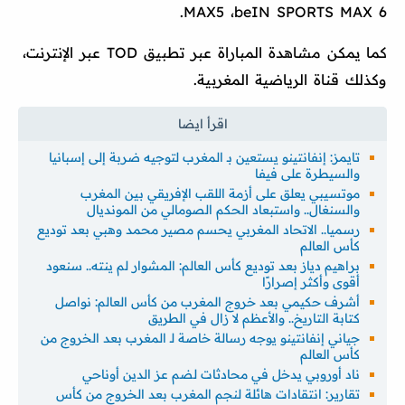
MAX5 ،beIN SPORTS MAX 6.
كما يمكن مشاهدة المباراة عبر تطبيق TOD عبر الإنترنت،
وكذلك قناة الرياضية المغربية.
تايمز: إنفانتينو يستعين بـ المغرب لتوجيه ضربة إلى إسبانيا
والسيطرة على فيفا
موتسيبي يعلق على أزمة اللقب الإفريقي بين المغرب
والسنغال.. واستبعاد الحكم الصومالي من المونديال
رسميا.. الاتحاد المغربي يحسم مصير محمد وهبي بعد توديع
كأس العالم
براهيم دياز بعد توديع كأس العالم: المشوار لم ينته.. سنعود
أقوى وأكثر إصرارًا
أشرف حكيمي بعد خروج المغرب من كأس العالم: نواصل
كتابة التاريخ.. والأعظم لا زال في الطريق
جياني إنفانتينو يوجه رسالة خاصة لـ المغرب بعد الخروج من
كأس العالم
ناد أوروبي يدخل في محادثات لضم عز الدين أوناحي
تقارير: انتقادات هائلة لنجم المغرب بعد الخروج من كأس