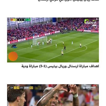
اهداف مباراة ارسنال وريال بيتيس (1-3) مباراة ودية