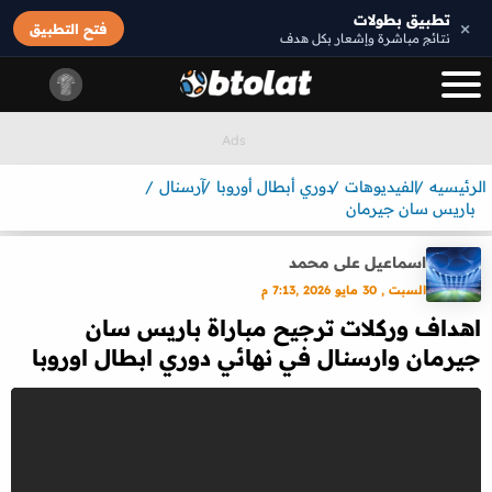
تطبيق بطولات
×
فتح التطبيق
نتائج مباشرة وإشعار بكل هدف
الرئيسيه
الفيديوهات
دوري أبطال أوروبا
آرسنال
باريس سان جيرمان
اسماعيل على محمد
السبت , 30 مايو 2026 ,7:13 م
اهداف وركلات ترجيح مباراة باريس سان
جيرمان وارسنال في نهائي دوري ابطال اوروبا