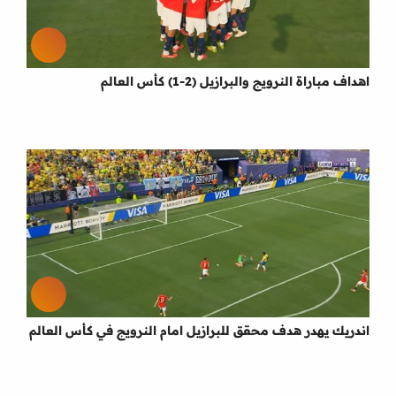
اهداف مباراة النرويج والبرازيل (2-1) كأس العالم
اندريك يهدر هدف محقق للبرازيل امام النرويج في كأس العالم